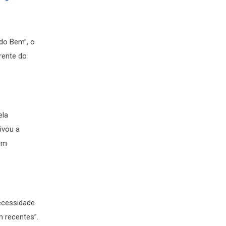
 do Bem”, o
rente do
ela
ivou a
gem
necessidade
 recentes”.