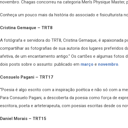
novembro. Chagas concorreu na categoria Men’s Physique Master, pa
Conheça um pouco mais da história do associado e fisiculturista n
Cristina Gemaque – TRT8
A fotógrafa e servidora do TRT8, Cristina Gemaque, é apaixonada po
compartilhar as fotografias de sua autoria dos lugares preferidos
afetiva, de um encantamento antigo.” Os cartões e algumas fotos de
dois posts sobre o assunto: publicado em
março
e
novembro
.
Consuelo Pagani – TRT17
“Poesia é algo escrito com a inspiração poética e não só com a ment
Para Consuelo Pagani, a descoberta da poesia como força de expre
escritora, poeta e arteterapeuta, com poesias escritas desde os no
Daniel Morais – TRT15