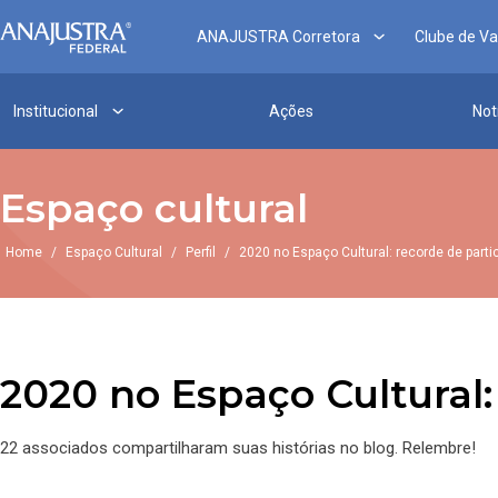
ANAJUSTRA Corretora
Clube de V
Institucional
Ações
Not
Espaço cultural
Home
/
Espaço Cultural
/
Perfil
/
2020 no Espaço Cultural: recorde de part
2020 no Espaço Cultural:
22 associados compartilharam suas histórias no blog. Relembre!