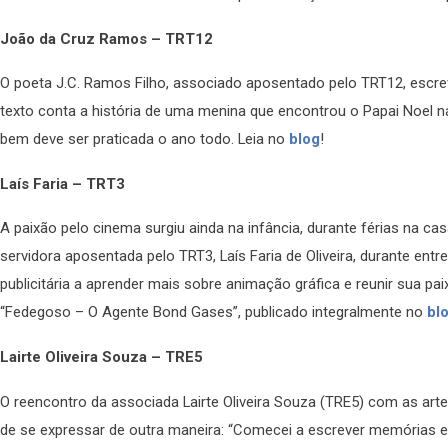
João da Cruz Ramos – TRT12
O poeta J.C. Ramos Filho, associado aposentado pelo TRT12, escreve
texto conta a história de uma menina que encontrou o Papai Noel n
bem deve ser praticada o ano todo. Leia no
blog
!
Laís Faria – TRT3
A paixão pelo cinema surgiu ainda na infância, durante férias na c
servidora aposentada pelo TRT3, Laís Faria de Oliveira, durante entr
publicitária a aprender mais sobre animação gráfica e reunir sua p
“Fedegoso – O Agente Bond Gases”, publicado integralmente no
bl
Lairte Oliveira Souza – TRE5
O reencontro da associada Lairte Oliveira Souza (TRE5) com as art
de se expressar de outra maneira: “Comecei a escrever memórias e