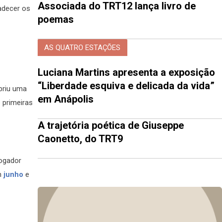
Associada do TRT12 lança livro de
adecer os
poemas
AS QUATRO ESTAÇÕES
Luciana Martins apresenta a exposição
“Liberdade esquiva e delicada da vida”
briu uma
em Anápolis
 primeiras
A trajetória poética de Giuseppe
Caonetto, do TRT9
jogador
em
junho
e