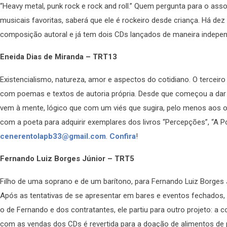
“Heavy metal, punk rock e rock and roll.” Quem pergunta para o ass
musicais favoritas, saberá que ele é rockeiro desde criança. Há dez 
composição autoral e já tem dois CDs lançados de maneira indepen
Eneida Dias de Miranda – TRT13
Existencialismo, natureza, amor e aspectos do cotidiano. O terceiro
com poemas e textos de autoria própria. Desde que começou a dar 
vem à mente, lógico que com um viés que sugira, pelo menos aos ol
com a poeta para adquirir exemplares dos livros “Percepções”, “A 
cenerentolapb33@gmail.com
.
Confira
!
Fernando Luiz Borges Júnior – TRT5
Filho de uma soprano e de um barítono, para Fernando Luiz Borges Jún
Após as tentativas de se apresentar em bares e eventos fechados, 
o de Fernando e dos contratantes, ele partiu para outro projeto: a
com as vendas dos CDs é revertida para a doação de alimentos de