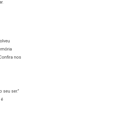
r.
solveu
memória
Confira nos
 seu ser.”
 é