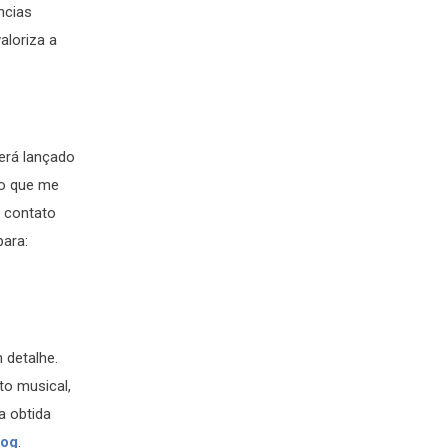
ncias
aloriza a
será lançado
 o que me
m contato
para:
 detalhe.
to musical,
a obtida
log
.