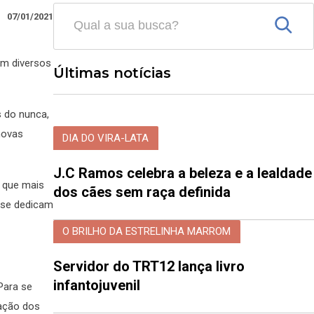
07/01/2021
em diversos
Últimas notícias
s do nunca,
 novas
DIA DO VIRA-LATA
J.C Ramos celebra a beleza e a lealdade
o que mais
dos cães sem raça definida
e se dedicam
O BRILHO DA ESTRELINHA MARROM
Servidor do TRT12 lança livro
infantojuvenil
Para se
ração dos