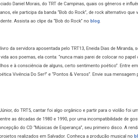
ociado Daniel Morais, do TRT de Campinas, quais os gêneros e influê
anos, ele participa da banda “Bob do Rock”, de rock alternativo que v
dente. Assista ao clipe da “Bob do Rock” no
blog
.
 livro da servidora aposentada pelo TRT13, Eneida Dias de Miranda, 
vida aos poemas, ela conta: “nunca mais parei de colocar no papel
hos e à consciência de alguns, certo sentimento poético”. Entre e
Poética Vivência Do Ser!” e “Pontos & Versos”. Envie sua mensagem 
ior, do TRT5, cantar foi algo orgânico e partir para o violão foi um
entre as décadas de 1980 e 1990, por uma incompatibilidade de gos
 concepção do CD “Músicas de Esperança”, seu primeiro disco. A rend
 projetos realizados em Salvador. Conheça a produção musical no
b