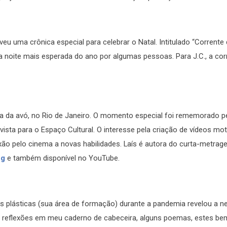
u uma crônica especial para celebrar o Natal. Intitulado “Corrente
a noite mais esperada do ano por algumas pessoas. Para J.C., a cor
asa da avó, no Rio de Janeiro. O momento especial foi rememorado p
evista para o Espaço Cultural. O interesse pela criação de vídeos mot
aixão pelo cinema a novas habilidades. Laís é autora do curta-metra
og
e também disponível no YouTube.
es plásticas (sua área de formação) durante a pandemia revelou a 
 reflexões em meu caderno de cabeceira, alguns poemas, estes bem