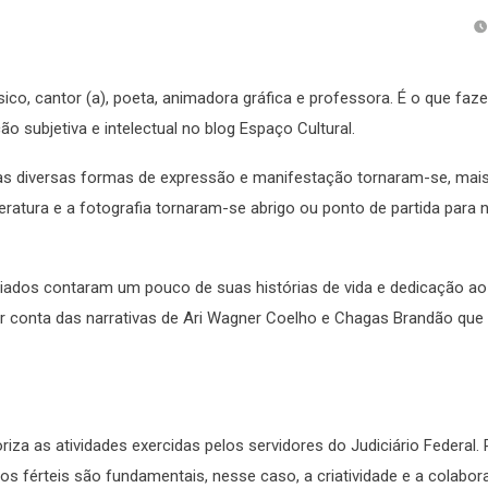
ico, cantor (a), poeta, animadora gráfica e professora. É o que faz
subjetiva e intelectual no blog Espaço Cultural.
suas diversas formas de expressão e manifestação tornaram-se, mai
iteratura e a fotografia tornaram-se abrigo ou ponto de partida para
ociados contaram um pouco de suas histórias de vida e dedicação a
por conta das narrativas de Ari Wagner Coelho e Chagas Brandão qu
iza as atividades exercidas pelos servidores do Judiciário Federal. 
 férteis são fundamentais, nesse caso, a criatividade e a colabo