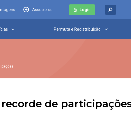
antagens
Associe-se
Login
ícias
Permuta e Redistribuição
icipações
 recorde de participaçõe