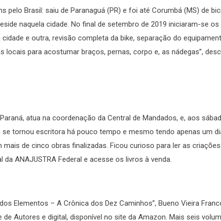
 pelo Brasil: saiu de Paranaguá (PR) e foi até Corumbá (MS) de bici
reside naquela cidade. No final de setembro de 2019 iniciaram-se os
ma cidade e outra, revisão completa da bike, separação do equipament
locais para acostumar braços, pernas, corpo e, as nádegas”, descr
o Paraná, atua na coordenação da Central de Mandados, e, aos sábad
 ela se tornou escritora há pouco tempo e mesmo tendo apenas um di
 mais de cinco obras finalizadas. Ficou curioso para ler as criações
l da ANAJUSTRA Federal e acesse os livros à venda.
 dos Elementos – A Crônica dos Dez Caminhos”, Bueno Vieira Franco
de Autores e digital, disponível no site da Amazon. Mais seis volu