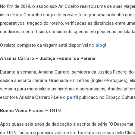
No fim de 2019, o associado Ari Coelho realizou uma de suas viagens
ideia de ir a Corumbá surgiu do convite feito por uma sobrinha que 
preparativos, traçado do roteiro, verificadas as distâncias entre u
condicionamento físico, consistente apenas em pequenas pedaladas 
O relato completo da viagem está disponível no
blog
!
Ariadna Carraro – Justiça Federal do Paraná
Durante a semana, Ariadna Carraro, servidora da Justiça Federal d
dedica à escrita literária. Graduada em Letras (Inglês/Português),
semana para materializar as histórias e personagens, Ariadna já tem
escritora Ariadna Carraro? Leia o
perfil
publicado no Espaço Cultura
Bueno Vieira Franco – TRT9
Após quase seis anos de dedicação à escrita da série “O Despertar
do TRT9, lançou o primeiro volume em formato impresso pelo Clube 