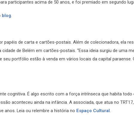
ra participantes acima de 50 anos, e foi premiado em segundo luga
o
blog
.
r papéis de carta e cartões-postais. Além de colecionadora, ela re
 da cidade de Belém em cartões-postais. “Essa ideia surgiu de uma 
 seu portfólio estão à venda em vários locais da capital paraense. 
e cognitiva. É algo escrito com a força intrínseca que habita todo o
ssão aconteceu ainda na infância. A associada, que atua no TRT17,
ve anos. Leia ou relembre a história no
Espaço Cultural
.