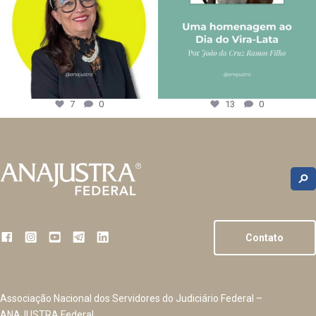
7
0
13
0
Contato
Associação Nacional dos Servidores do Judiciário Federal –
ANAJUSTRA Federal