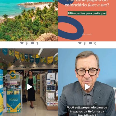
9
1
8
0