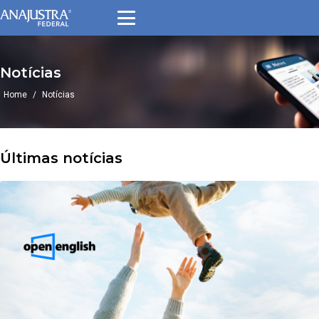
Pular
para
o
conteúdo
Notícias
Home
/
Notícias
Últimas notícias