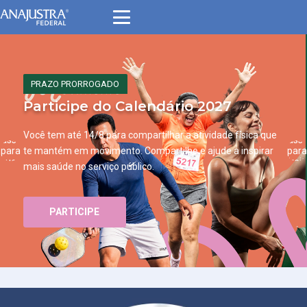
PRAZO PRORROGADO
Participe do Calendário 2027
Você tem até 14/8 para compartilhar a atividade física que
Passar
Passa
para
para
te mantém em movimento. Compartilhe e ajude a inspirar
querda
direit
mais saúde no serviço público.
PARTICIPE