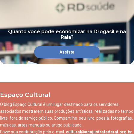
Quanto você pode economizar na Drogasil e na
Raia?
Assista
Espaço Cultural
O blog Espaço Cultural é um lugar destinado para os servidores
associados mostrarem suas produções artísticas, realizadas no tempo
livre, fora do serviço público. Compartilhe seu livro, poesia, fotografias,
músicas, artes manuais ou artigo publicado.
Envie sua contribuição pelo e-mail:
cultural@anajustrafederal.org.br
.