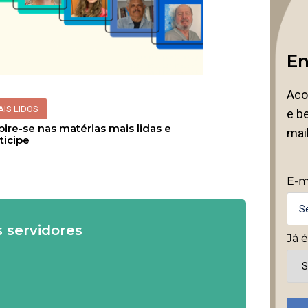
En
Aco
AIS LIDOS
e be
pire-se nas matérias mais lidas e
mai
ticipe
E-m
s servidores
Já 