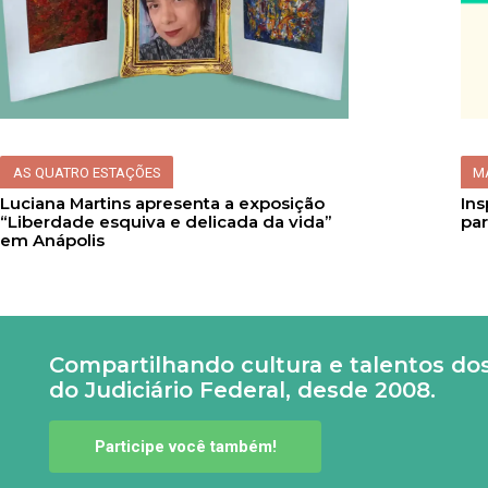
AS QUATRO ESTAÇÕES
M
Luciana Martins apresenta a exposição
Ins
“Liberdade esquiva e delicada da vida”
par
em Anápolis
Compartilhando cultura e talentos do
do Judiciário Federal, desde 2008.
Participe você também!