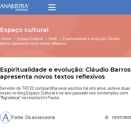
Espaço cultural
Home
/
Espaço Cultural
/
Perfil
/
Espiritualidade e evolução: Cláudio
Barros apresenta novos textos reflexivos
Espiritualidade e evolução: Cláudio Barros
apresenta novos textos reflexivos
Servidor do TRT22 compartilha seus escritos há oito anos, esteve duas
vezes no blog Espaço Cultural e no ano passado nos contemplou com
“Agradeça” na revista Em Pauta.
Fonte: Da assessoria
13/07/2022