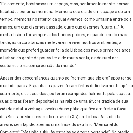
“Fisicamente, habitamos um espaço, mas, sentimentalmente, somos
habitados por uma memória. Memória que é a de um espaço e de um
tempo, memória no interior da qual vivemos, como uma ilha entre dois
mares: um que dizemos passado, outro que dizemos futuro. (…) A
minha Lisboa foi sempre a dos bairros pobres, e quando, muito mais
tarde, as circunstâncias me levaram a viver noutros ambientes, a
memória que preferi guardar foi a da Lisboa dos meus primeiros anos,
a Lisboa da gente de pouco ter e de muito sentir, ainda rural nos
costumes e na compreensão do mundo.”
Apesar das desconfianças quanto ao “homem que ele era” após ter se
mudado para a Espanha, as pazes foram feitas definitivamente após a
sua morte, e os seus desejos foram cumpridos fielmente pela esposa:
suas cinzas foram depositadas na raiz de uma árvore trazida de sua
cidade natal, Azinhaga, localizada no pátio que fica em frete à Casa
dos Bicos, prédio construído no século XIV, em Lisboa. Ao lado da
árvore, sem lápide, apenas uma frase do seu livro “Memorial do
Convento”: “Mas não subiu às estrelas se à terra pertencia”. No prédio