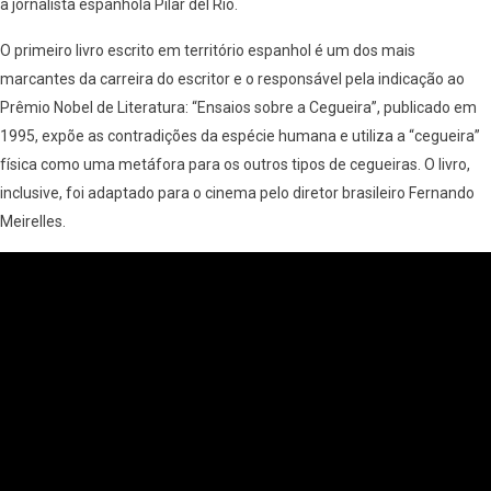
a jornalista espanhola Pilar del Río.
O primeiro livro escrito em território espanhol é um dos mais
marcantes da carreira do escritor e o responsável pela indicação ao
Prêmio Nobel de Literatura: “Ensaios sobre a Cegueira”, publicado em
1995, expõe as contradições da espécie humana e utiliza a “cegueira”
física como uma metáfora para os outros tipos de cegueiras. O livro,
inclusive, foi adaptado para o cinema pelo diretor brasileiro Fernando
Meirelles.