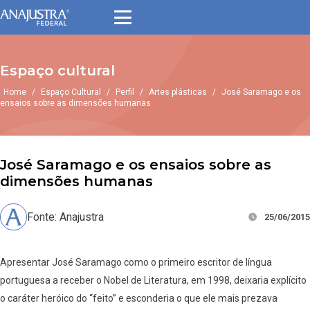
Espaço cultural
Home
/
Espaço Cultural
/
Perfil
/
Artes plásticas
/
José Saramago e os
ensaios sobre as dimensões humanas
José Saramago e os ensaios sobre as
dimensões humanas
Fonte: Anajustra
25/06/2015
Apresentar José Saramago como o primeiro escritor de língua
portuguesa a receber o Nobel de Literatura, em 1998, deixaria explícito
o caráter heróico do “feito” e esconderia o que ele mais prezava