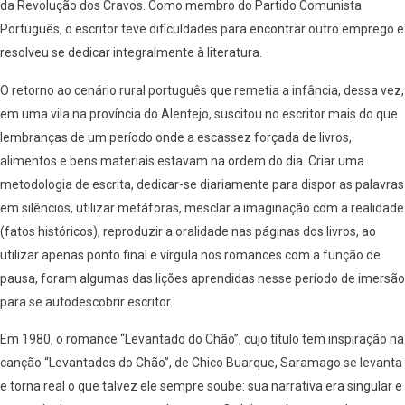
da Revolução dos Cravos. Como membro do Partido Comunista
Português, o escritor teve dificuldades para encontrar outro emprego e
resolveu se dedicar integralmente à literatura.
O retorno ao cenário rural português que remetia a infância, dessa vez,
em uma vila na província do Alentejo, suscitou no escritor mais do que
lembranças de um período onde a escassez forçada de livros,
alimentos e bens materiais estavam na ordem do dia. Criar uma
metodologia de escrita, dedicar-se diariamente para dispor as palavras
em silêncios, utilizar metáforas, mesclar a imaginação com a realidade
(fatos históricos), reproduzir a oralidade nas páginas dos livros, ao
utilizar apenas ponto final e vírgula nos romances com a função de
pausa, foram algumas das lições aprendidas nesse período de imersão
para se autodescobrir escritor.
Em 1980, o romance “Levantado do Chão”, cujo título tem inspiração na
canção “Levantados do Chão”, de Chico Buarque, Saramago se levanta
e torna real o que talvez ele sempre soube: sua narrativa era singular e