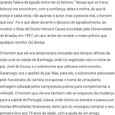
quando falava da ligação entre ele os leitores: “desejo que os meus
leitores me encontrem, com a confiança, deles e minha, de que lá
esteja e saiba estar, não apenas o autor, mas a pessoa real, o homem
que sou”. Foi o que disse durante o discurso de agradecimento, ao
receber o título de Doutor Honoris Causa concedido pelo Universidade
de Brasília, em 1997, um ano antes de receber o maior prêmio que
qualquer escritor (a) deseja.
O homem que ele era ainda estava vinculado aos tempos difíceis da
vida rural na cidade de Azinhaga, onde foi registrado com o nome do
pai, José de Sousa, e o sobrenome que utilizava como escritor,
Saramago, era o apelido do pai. Mas, para ele, o sobrenome adicionado
pelo funcionário do cartório era apenas o nome de uma planta
selvagem utilizada pelos camponeses pobres para complementar a
refeição. O homem que ele era também não se esqueceu da mudança
para a capital de Portugal, Lisboa, onde iniciou os estudos e passou por
muitas dificuldades financeiras, tanto que só conseguiu comprar o seu
primeiro livro aos 19 anos de idade, com a ajuda de um amigo.