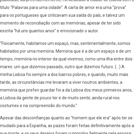
título “Palavras para uma cidade”. A carta de amor era uma “prova”
para os portugueses que criticavam sua saída do país, e talvez um
momento de reconciliação com as memórias, apesar de ter sido
escrita “há uns quantos anos” e emocionado o autor.
“Fisicamente, habitamos um espaço, mas, sentimentalmente, somos
habitados por uma memória. Memória que é a de um espaço e de um
tempo, memória no interior da qual vivemos, como uma ilha entre dois
mares: um que dizemos passado, outro que dizemos futuro. (…) A
minha Lisboa foi sempre a dos bairros pobres, e quando, muito mais
tarde, as circunstâncias me levaram a viver noutros ambientes, a
memória que preferi guardar foi a da Lisboa dos meus primeiros anos,
a Lisboa da gente de pouco ter e de muito sentir, ainda rural nos
costumes e na compreensão do mundo.”
Apesar das desconfianças quanto ao “homem que ele era” após ter se
mudado para a Espanha, as pazes foram feitas definitivamente após a
sua morte, e os seus desejos foram cumpridos fielmente pela esposa: