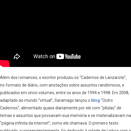
Além dos romances, o escritor produziu os “Cadernos de Lanzarote”,
no formato de diário, com anotações sobre assuntos randômicos, e
publicados em cinco volumes, entre os anos de 1994 e 1998. Em 2008,
adaptado ao mundo “virtual”, Saramago lançou o
blog
“Outro
Cadernos”, alimentado quase diariamente por ele com “pílulas” de
temas e assuntos que povoavam sua memória e se materializavam na
“página infinita da internet”, como ele chamava. O primeiro texto
publicado, surpreendentemente, foi dedicado à cidade de Lisboa com o