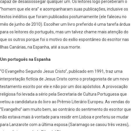
capaz de desassossegar qualquer um. Os leitores logo perceberam o
“homem que ele era” e acompanharam suas publicações, inclusive os
textos inéditos que foram publicados postumamente (ele faleceu no
mês de junho de 2010). Escolher um livro preferido é uma tarefa árdua
para os leitores do português, mas um talvez chame mais atenção do
que os outros porque foi o motivo do exílio espontâneo do escritor nas
Ilhas Canárias, na Espanha, até a sua morte.
Um português na Espanha
“O Evangelho Segundo Jesus Cristo”, publicado em 1991, traz uma
interpretação fictícia de Jesus Cristo como o protagonista de um novo
testamento escrito por ele e não por um dos apóstolos. A provocação
religiosa foi levada a sério pela Secretaria de Cultura Portuguesa que
vetou a candidatura do livro ao Prêmio Literário Europeu. As vendas do
“Evangelho” iam muito bem, ao contrário do sentimento do escritor que
não estava mais à vontade para residir em Lisboa e preferiu se mudar
para Lanzarote com a última esposa (Saramago se casou três vezes),