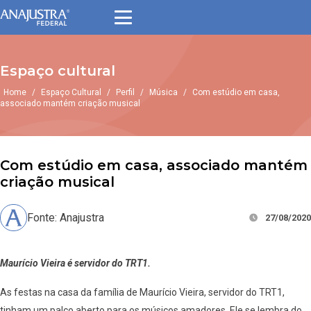
Espaço cultural
Home
/
Espaço Cultural
/
Perfil
/
Música
/
Com estúdio em casa,
associado mantém criação musical
Com estúdio em casa, associado mantém
criação musical
Fonte: Anajustra
27/08/2020
Maurício Vieira é servidor do TRT1.
As festas na casa da família de Maurício Vieira, servidor do TRT1,
tinham um palco aberto para os músicos amadores. Ele se lembra do