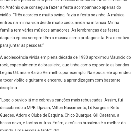
tio Antônio que conseguia fazer a festa acompanhado apenas do
violão. “Três acordes e muito swing, fazia a festa sozinho. A música
entrou na minha vida desde muito cedo, ainda na infância. Minha
família tem vários músicos amadores. As lembranças das festas
daquela época sempre têm a música como protagonista. Era o motivo
para juntar as pessoas.”
A adolescência vivida em plena década de 1980 aproximou Maurício do
rock, especialmente do brasileiro, que tinha como expoente as bandas
Legião Urbana e Barão Vermelho, por exemplo. Na época, ele aprendeu
a tocar violão e guitarra e encarou a aprendizagem com bastante
disciplina.
“Logo o ouvido já me cobrava canções mais rebuscadas. Assim, fui
descobrindo a MPB, Djavan, Milton Nascimento, Lô Borges e Beto
Guedes. Adoro o Clube de Esquina. Chico Buarque, Gil, Caetano, a
bossa nova, e tantos outros. Enfim, a música brasileira é a melhor do
mundo. Uma escola e tanto”, diz.