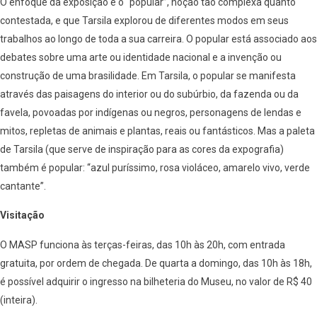
O enfoque da exposição é o “popular”, noção tão complexa quanto
contestada, e que Tarsila explorou de diferentes modos em seus
trabalhos ao longo de toda a sua carreira. O popular está associado aos
debates sobre uma arte ou identidade nacional e a invenção ou
construção de uma brasilidade. Em Tarsila, o popular se manifesta
através das paisagens do interior ou do subúrbio, da fazenda ou da
favela, povoadas por indígenas ou negros, personagens de lendas e
mitos, repletas de animais e plantas, reais ou fantásticos. Mas a paleta
de Tarsila (que serve de inspiração para as cores da expografia)
também é popular: “azul puríssimo, rosa violáceo, amarelo vivo, verde
cantante”.
Visitação
O MASP funciona às terças-feiras, das 10h às 20h, com entrada
gratuita, por ordem de chegada. De quarta a domingo, das 10h às 18h,
é possível adquirir o ingresso na bilheteria do Museu, no valor de R$ 40
(inteira).