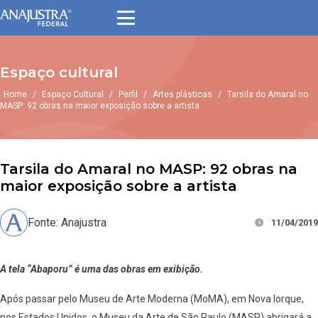
Espaço cultural
Home
/
Espaço Cultural
/
Perfil
/
Artes plásticas
/
Tarsila do Amaral no
MASP: 92 obras na maior exposição sobre a artista
Tarsila do Amaral no MASP: 92 obras na
maior exposição sobre a artista
Fonte: Anajustra
11/04/2019
A tela “Abaporu” é uma das obras em exibição.
Após passar pelo Museu de Arte Moderna (MoMA), em Nova Iorque,
nos Estados Unidos, o Museu da Arte de São Paulo (MASP) abrigará a