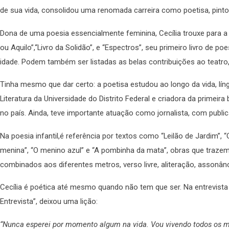
de sua vida, consolidou uma renomada carreira como poetisa, pintora
Dona de uma poesia essencialmente feminina, Cecília trouxe para a a
ou Aquilo”,“Livro da Solidão”, e “Espectros”, seu primeiro livro de 
idade. Podem também ser listadas as belas contribuições ao teatro,
Tinha mesmo que dar certo: a poetisa estudou ao longo da vida, língu
Literatura da Universidade do Distrito Federal e criadora da primeira 
no país. Ainda, teve importante atuação como jornalista, com publ
Na poesia infantil,é referência por textos como “Leilão de Jardim”, 
menina”, “O menino azul” e “A pombinha da mata”, obras que trazem 
combinados aos diferentes metros, verso livre, aliteração, assonânci
Cecília é poética até mesmo quando não tem que ser. Na entrevista 
Entrevista”, deixou uma lição:
“Nunca esperei por momento algum na vida. Vou vivendo todos os mo