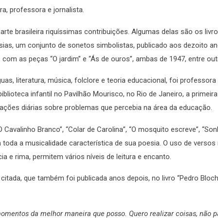
, professora e jornalista.
rte brasileira riquíssimas contribuições. Algumas delas são os livro
poesias, um conjunto de sonetos simbolistas, publicado aos dezoito a
 com as peças “O jardim” e “Ás de ouros”, ambas de 1947, entre out
as, literatura, música, folclore e teoria educacional, foi professora
biblioteca infantil no Pavilhão Mourisco, no Rio de Janeiro, a primeir
icações diárias sobre problemas que percebia na área da educação.
“O Cavalinho Branco”, “Colar de Carolina”, “O mosquito escreve”, “So
toda a musicalidade característica de sua poesia. O uso de versos 
a e rima, permitem vários níveis de leitura e encanto.
citada, que também foi publicada anos depois, no livro “Pedro Bloc
mentos da melhor maneira que posso. Quero realizar coisas, não pa