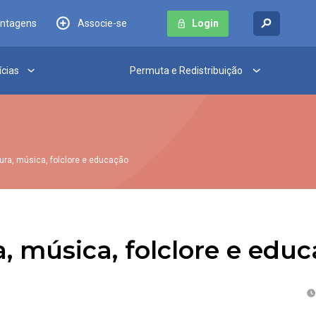
antagens
Associe-se
Login
ícias
Permuta e Redistribuição
atura, música, folclore e educação
ra, música, folclore e edu