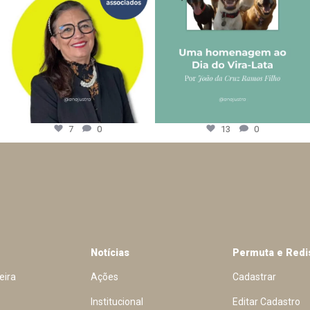
7
0
13
0
Notícias
Permuta e Redi
eira
Ações
Cadastrar
Institucional
Editar Cadastro