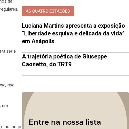
nhos da
regulares,
AS QUATRO ESTAÇÕES
Luciana Martins apresenta a exposição
h
“Liberdade esquiva e delicada da vida”
em Anápolis
ra ser a
A trajetória poética de Giuseppe
Caonetto, do TRT9
ade, que
a, em
Entre na nossa lista
 e ao longo