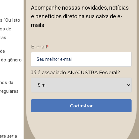
Acompanhe nossas novidades, notícias
e benefícios direto na sua caixa de e-
s “Ou Isto
mails.
nos de
ras.
E-mail
*
 de
a do gênero
Já é associado ANAJUSTRA Federal?
nhos da
regulares,
Cadastrar
h
ra ser a