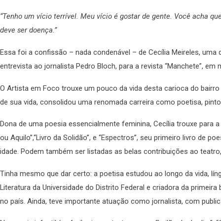
“Tenho um vício terrível. Meu vício é gostar de gente. Você acha q
deve ser doença.”
Essa foi a confissão – nada condenável – de Cecília Meireles, uma d
entrevista ao jornalista Pedro Bloch, para a revista “Manchete”, em
O Artista em Foco trouxe um pouco da vida desta carioca do bairro
de sua vida, consolidou uma renomada carreira como poetisa, pintora
Dona de uma poesia essencialmente feminina, Cecília trouxe para a a
ou Aquilo”,“Livro da Solidão”, e “Espectros”, seu primeiro livro de 
idade. Podem também ser listadas as belas contribuições ao teatro,
Tinha mesmo que dar certo: a poetisa estudou ao longo da vida, língu
Literatura da Universidade do Distrito Federal e criadora da primeira 
no país. Ainda, teve importante atuação como jornalista, com publ