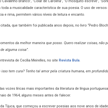
“O Cavalinho Branco”, “Colar de Carolina”, “O mosquito escreve”, “So
toda a musicalidade característica de sua poesia. O uso de versos 
a e rima, permitem vários níveis de leitura e encanto.
citada, que também foi publicada anos depois, no livro “Pedro Bloc
mentos da melhor maneira que posso. Quero realizar coisas, não pa
 de alguma coisa”.
trevista de Cecília Meirelles, no site
Revista Bula
.
ue isso tem cura? Tenho tal amor pela criatura humana, em profundid
as vozes líricas mais importantes da literatura de língua portugues
 maio de 1964, alguns meses antes de falecer.
 da Tijuca, que começou a escrever poesias aos nove anos de idade