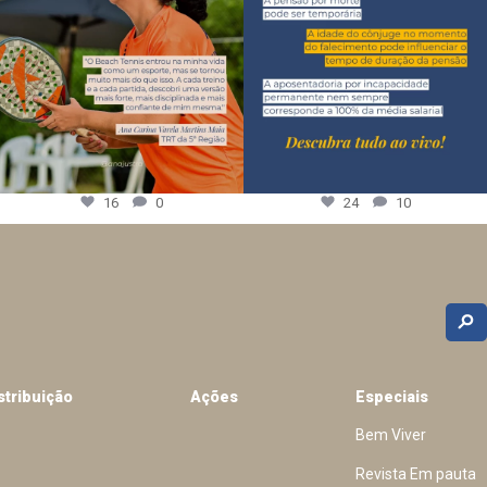
16
0
24
10
stribuição
Ações
Especiais
Bem Viver
Revista Em pauta