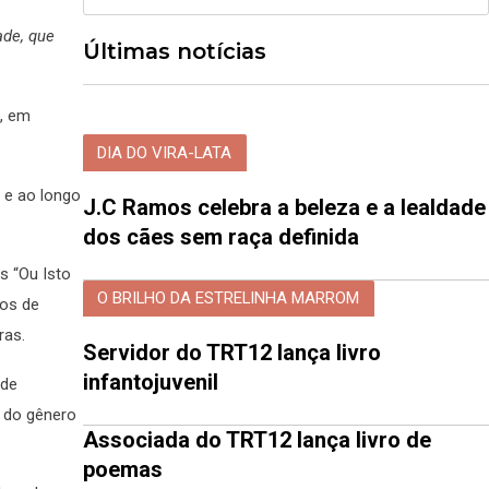
ade, que
Últimas notícias
a, em
DIA DO VIRA-LATA
 e ao longo
J.C Ramos celebra a beleza e a lealdade
dos cães sem raça definida
s “Ou Isto
O BRILHO DA ESTRELINHA MARROM
nos de
ras.
Servidor do TRT12 lança livro
infantojuvenil
 de
a do gênero
Associada do TRT12 lança livro de
poemas