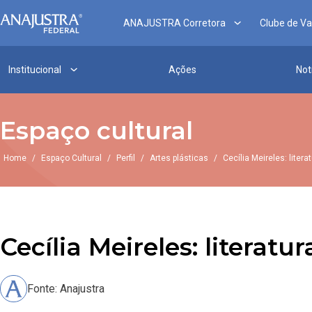
ANAJUSTRA Corretora
Clube de V
Institucional
Ações
Not
Espaço cultural
Home
/
Espaço Cultural
/
Perfil
/
Artes plásticas
/
Cecília Meireles: liter
Cecília Meireles: literatu
Fonte: Anajustra