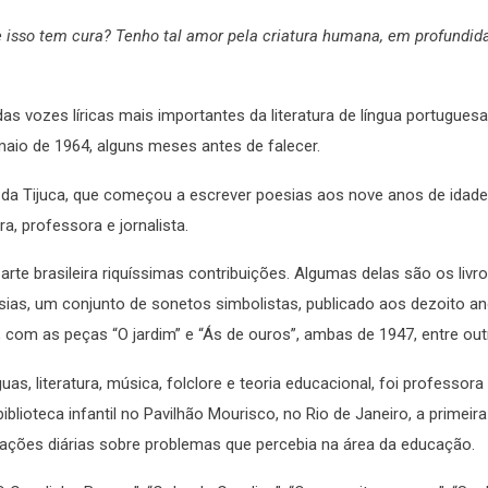
ue isso tem cura? Tenho tal amor pela criatura humana, em profundid
as vozes líricas mais importantes da literatura de língua portugues
 maio de 1964, alguns meses antes de falecer.
 da Tijuca, que começou a escrever poesias aos nove anos de idade
, professora e jornalista.
rte brasileira riquíssimas contribuições. Algumas delas são os livro
poesias, um conjunto de sonetos simbolistas, publicado aos dezoito a
 com as peças “O jardim” e “Ás de ouros”, ambas de 1947, entre out
as, literatura, música, folclore e teoria educacional, foi professora
biblioteca infantil no Pavilhão Mourisco, no Rio de Janeiro, a primeir
icações diárias sobre problemas que percebia na área da educação.