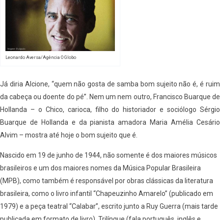
Leonardo Aversa/Agência O Globo
Já diria Alcione, “quem não gosta de samba bom sujeito não é, é ruim
da cabeça ou doente do pé”. Nem um nem outro, Francisco Buarque de
Hollanda – o Chico, carioca, filho do historiador e sociólogo Sérgio
Buarque de Hollanda e da pianista amadora Maria Amélia Cesário
Alvim – mostra até hoje o bom sujeito que é.
Nascido em 19 de junho de 1944, não somente é dos maiores músicos
brasileiros e um dos maiores nomes da Música Popular Brasileira
(MPB), como também é responsável por obras clássicas da literatura
brasileira, como o livro infantil “Chapeuzinho Amarelo” (publicado em
1979) e a peça teatral “Calabar”, escrito junto a Ruy Guerra (mais tarde
publicada em formato de livro). Trilíngue (fala português, inglês e