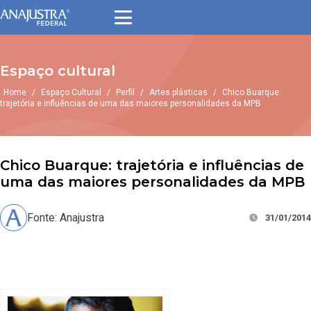
Espaço cultural
Home
/
Espaço Cultural
/
Perfil
/
Artes plásticas
/
Chico Buarque:
trajetória e influências de uma das maiores personalidades da MPB
Chico Buarque: trajetória e influências de
uma das maiores personalidades da MPB
Fonte: Anajustra
31/01/2014