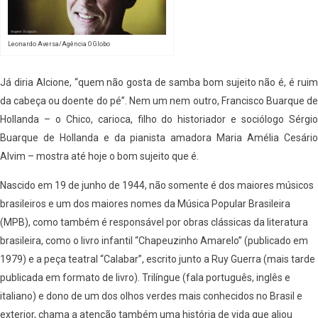
Leonardo Aversa/Agência O Globo
Já diria Alcione, “quem não gosta de samba bom sujeito não é, é ruim
da cabeça ou doente do pé”. Nem um nem outro, Francisco Buarque de
Hollanda – o Chico, carioca, filho do historiador e sociólogo Sérgio
Buarque de Hollanda e da pianista amadora Maria Amélia Cesário
Alvim – mostra até hoje o bom sujeito que é.
Nascido em 19 de junho de 1944, não somente é dos maiores músicos
brasileiros e um dos maiores nomes da Música Popular Brasileira
(MPB), como também é responsável por obras clássicas da literatura
brasileira, como o livro infantil “Chapeuzinho Amarelo” (publicado em
1979) e a peça teatral “Calabar”, escrito junto a Ruy Guerra (mais tarde
publicada em formato de livro). Trilíngue (fala português, inglês e
italiano) e dono de um dos olhos verdes mais conhecidos no Brasil e
exterior, chama a atenção também uma história de vida que aliou