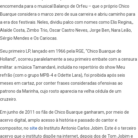
encomenda para o musical Balanço de Orfeu – que o próprio Chico
Buarque considera o marco zero de sua carreira e abriu caminho para
a era dos festivais. Neles, dividiu palco com nomes como Elis Regina,,
Alaíde Costa, Zimbo Trio, Oscar Castro Neves, Jorge Ben, Nara Leão,
Sérgio Mendes e Os Cariocas.
Seu primeiro LP, lançado em 1966 pela RGE, “Chico Buarque de
Holland”, ocorreu paralelamente a seu primeiro embate com a censura
militar: a música Tamandaré, incluída no repertório do show Meu
refrão (com o grupo MPB-4 e Odette Lara), foi proibida após seis
meses em cartaz, por conter frases consideradas ofensivas ao
patrono da Marinha, cujo rosto aparecia na velha cédula de um
cruzeiro.
Em junho de 2011 os fãs de Chico Buarque ganharam, por meio de
acervo digital, amplo acesso à história e passado do cantor e
compositor, no
site
do Instituto Antonio Carlos Jobim. Este é o terceiro
acervo que o instituto dispõe na internet, depois dos de Tom Jobim e