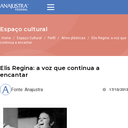
Espaço cultural
Home
/
Espaço Cultural
/
Perfil
/
Artes plásticas
/
Elis Regina: a voz que
continua a encantar
Elis Regina: a voz que continua a
encantar
Fonte: Anajustra
17/10/2013