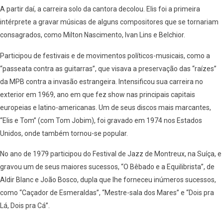
A partir daí, a carreira solo da cantora decolou. Elis foi a primeira
intérprete a gravar músicas de alguns compositores que se tornariam
consagrados, como Milton Nascimento, Ivan Lins e Belchior.
Participou de festivais e de movimentos políticos-musicais, como a
“passeata contra as guitarras”, que visava a preservação das “raízes”
da MPB contra a invasão estrangeira. Intensificou sua carreira no
exterior em 1969, ano em que fez show nas principais capitais
europeias e latino-americanas. Um de seus discos mais marcantes,
“Elis e Tom” (com Tom Jobim), foi gravado em 1974 nos Estados
Unidos, onde também tornou-se popular.
No ano de 1979 participou do Festival de Jazz de Montreux, na Suíça, e
gravou um de seus maiores sucessos, “O Bêbado e a Equilibrista”, de
Aldir Blanc e João Bosco, dupla que lhe forneceu inúmeros sucessos,
como “Caçador de Esmeraldas”, “Mestre-sala dos Mares” e “Dois pra
Lá, Dois pra Cá”.