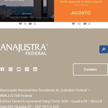
9
0
10
0
Contato
Associação Nacional dos Servidores do Judiciário Federal –
ANAJUSTRA Federal
Edifício Centro Empresarial Varig | Setor SCN – Quadra 04 – Bloco B –
Sala 903 | Brasília-DF – CEP 70714-020