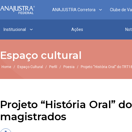
ANAJUSTRA Corretora
Clube de V
Institucional
Ações
Not
Espaço cultural
Home
/
Espaço Cultural
/
Perfil
/
Poesia
/
Projeto “História Oral” do TRT
Projeto “História Oral” 
magistrados