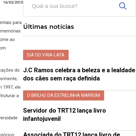
16/02/2015
ntais para
Últimas notícias
, memórias
 nome ao
com
DIA DO VIRA-LATA
J.C Ramos celebra a beleza e a lealdade
icações do
dos cães sem raça definida
iormente,
 1997, ele
O BRILHO DA ESTRELINHA MARROM
truturar a
Servidor do TRT12 lança livro
versidade
infantojuvenil
Associada do TRT12 lança livro de
egócios.