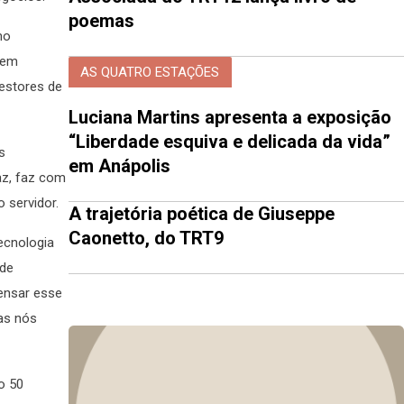
poemas
mo
 em
AS QUATRO ESTAÇÕES
estores de
Luciana Martins apresenta a exposição
“Liberdade esquiva e delicada da vida”
s
em Anápolis
az, faz com
 servidor.
A trajetória poética de Giuseppe
Caonetto, do TRT9
ecnologia
ade
pensar esse
as nós
o 50