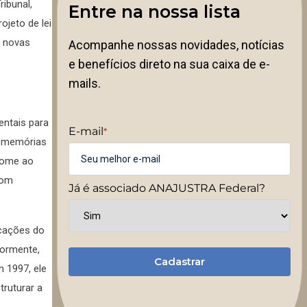
ribunal,
Entre na nossa lista
jeto de lei
s novas
Acompanhe nossas novidades, notícias
e benefícios direto na sua caixa de e-
mails.
ntais para
E-mail
*
, memórias
 nome ao
com
Já é associado ANAJUSTRA Federal?
icações do
iormente,
Cadastrar
 1997, ele
truturar a