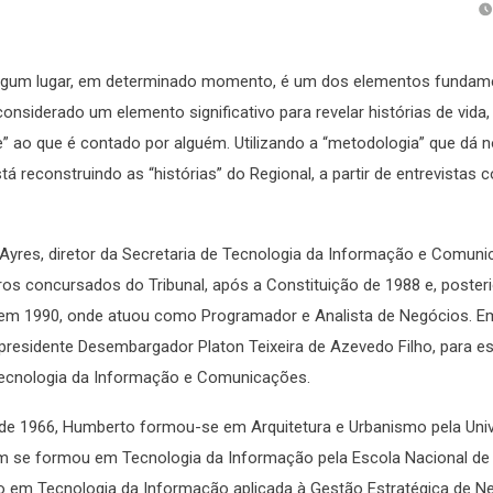
algum lugar, em determinado momento, é um dos elementos fundame
siderado um elemento significativo para revelar histórias de vida
ade” ao que é contado por alguém. Utilizando a “metodologia” que dá
tá reconstruindo as “histórias” do Regional, a partir de entrevistas 
 Ayres, diretor da Secretaria de Tecnologia da Informação e Comun
iros concursados do Tribunal, após a Constituição de 1988 e, poster
 em 1990, onde atuou como Programador e Analista de Negócios. Em
 presidente Desembargador Platon Teixeira de Azevedo Filho, para es
 Tecnologia da Informação e Comunicações.
 de 1966, Humberto formou-se em Arquitetura e Urbanismo pela Uni
bém se formou em Tecnologia da Informação pela Escola Nacional de
o em Tecnologia da Informação aplicada à Gestão Estratégica de N