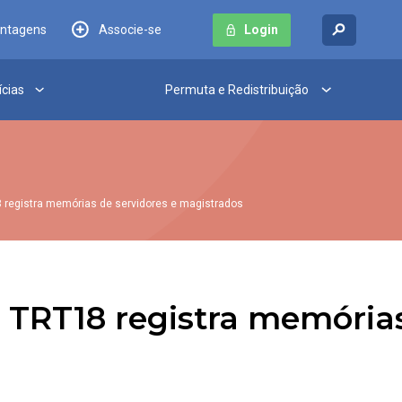
antagens
Associe-se
Login
ícias
Permuta e Redistribuição
18 registra memórias de servidores e magistrados
do TRT18 registra memória