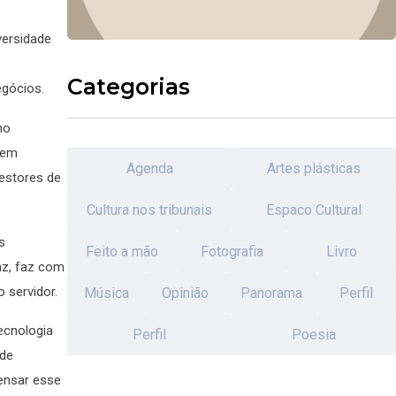
versidade
Categorias
egócios.
mo
 em
Agenda
Artes plásticas
estores de
Cultura nos tribunais
Espaco Cultural
s
Feito a mão
Fotografia
Livro
az, faz com
 servidor.
Música
Opinião
Panorama
Perfil
ecnologia
Perfil
Poesia
ade
pensar esse