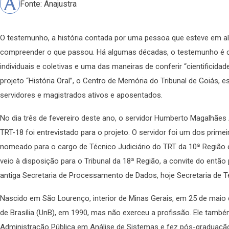
Fonte: Anajustra
O testemunho, a história contada por uma pessoa que esteve em 
compreender o que passou. Há algumas décadas, o testemunho é con
individuais e coletivas e uma das maneiras de conferir “cientificid
projeto “História Oral”, o Centro de Memória do Tribunal de Goiás, es
servidores e magistrados ativos e aposentados.
No dia três de fevereiro deste ano, o servidor Humberto Magalhães
TRT-18 foi entrevistado para o projeto. O servidor foi um dos prime
nomeado para o cargo de Técnico Judiciário do TRT da 10ª Região
veio à disposição para o Tribunal da 18ª Região, a convite do então
antiga Secretaria de Processamento de Dados, hoje Secretaria de
Nascido em São Lourenço, interior de Minas Gerais, em 25 de maio
de Brasília (UnB), em 1990, mas não exerceu a profissão. Ele tam
Administração Pública em Análise de Sistemas e fez pós-graduaçã