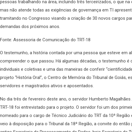
pessoas trabalhando na área, incluindo três terceirizados, o que na
mas não atende todas as exigências de governança em TI apresentad
tramitando no Congresso visando a criação de 30 novos cargos par
demandas dos próximos anos.
Fonte: Assessoria de Comunicação do TRT-18
O testemunho, a história contada por uma pessoa que esteve em 
compreender o que passou. Há algumas décadas, o testemunho é con
individuais e coletivas e uma das maneiras de conferir “cientificid
projeto “História Oral”, o Centro de Memória do Tribunal de Goiás, es
servidores e magistrados ativos e aposentados.
No dia três de fevereiro deste ano, o servidor Humberto Magalhães
TRT-18 foi entrevistado para o projeto. O servidor foi um dos prime
nomeado para o cargo de Técnico Judiciário do TRT da 10ª Região
veio à disposição para o Tribunal da 18ª Região, a convite do então
antiga Secretaria de Processamento de Dados, hoje Secretaria de