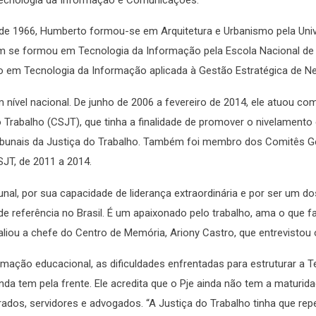
 de 1966, Humberto formou-se em Arquitetura e Urbanismo pela Uni
bém se formou em Tecnologia da Informação pela Escola Nacional de
o em Tecnologia da Informação aplicada à Gestão Estratégica de N
 nível nacional. De junho de 2006 a fevereiro de 2014, ele atuou co
 Trabalho (CSJT), que tinha a finalidade de promover o nivelamento
ribunais da Justiça do Trabalho. Também foi membro dos Comitês G
JT, de 2011 a 2014.
l, por sua capacidade de liderança extraordinária e por ser um do
 referência no Brasil. É um apaixonado pelo trabalho, ama o que f
liou a chefe do Centro de Memória, Ariony Castro, que entrevistou o
mação educacional, as dificuldades enfrentadas para estruturar a T
nda tem pela frente. Ele acredita que o Pje ainda não tem a maturid
trados, servidores e advogados. “A Justiça do Trabalho tinha que re