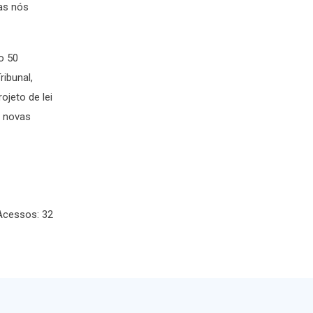
as nós
o 50
ribunal,
jeto de lei
s novas
Acessos: 32