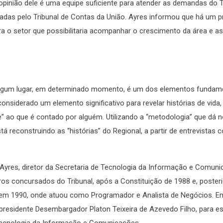
 opinião dele é uma equipe suficiente para atender as demandas do T
as pelo Tribunal de Contas da União. Ayres informou que há um pro
a o setor que possibilitaria acompanhar o crescimento da área e a
algum lugar, em determinado momento, é um dos elementos fundame
siderado um elemento significativo para revelar histórias de vida
ade” ao que é contado por alguém. Utilizando a “metodologia” que dá
tá reconstruindo as “histórias” do Regional, a partir de entrevistas 
 Ayres, diretor da Secretaria de Tecnologia da Informação e Comun
iros concursados do Tribunal, após a Constituição de 1988 e, poster
 em 1990, onde atuou como Programador e Analista de Negócios. Em
 presidente Desembargador Platon Teixeira de Azevedo Filho, para es
 Tecnologia da Informação e Comunicações.