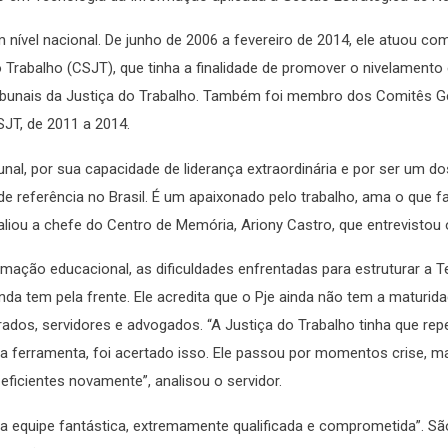
 nível nacional. De junho de 2006 a fevereiro de 2014, ele atuou co
 Trabalho (CSJT), que tinha a finalidade de promover o nivelamento
ribunais da Justiça do Trabalho. Também foi membro dos Comitês G
JT, de 2011 a 2014.
l, por sua capacidade de liderança extraordinária e por ser um do
 referência no Brasil. É um apaixonado pelo trabalho, ama o que f
liou a chefe do Centro de Memória, Ariony Castro, que entrevistou o
mação educacional, as dificuldades enfrentadas para estruturar a T
nda tem pela frente. Ele acredita que o Pje ainda não tem a maturid
trados, servidores e advogados. “A Justiça do Trabalho tinha que re
 a ferramenta, foi acertado isso. Ele passou por momentos crise, m
ficientes novamente”, analisou o servidor.
a equipe fantástica, extremamente qualificada e comprometida”. Sã