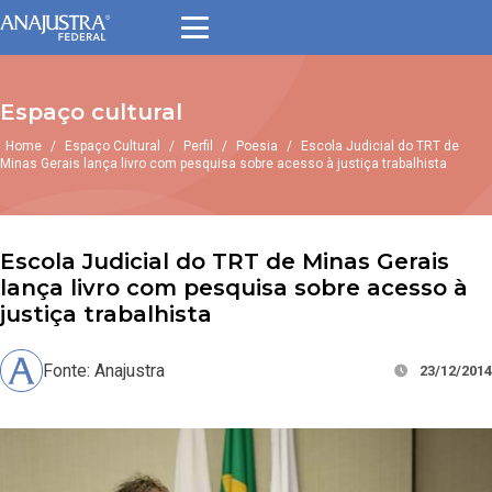
Espaço cultural
Home
/
Espaço Cultural
/
Perfil
/
Poesia
/
Escola Judicial do TRT de
Minas Gerais lança livro com pesquisa sobre acesso à justiça trabalhista
Escola Judicial do TRT de Minas Gerais
lança livro com pesquisa sobre acesso à
justiça trabalhista
Fonte: Anajustra
23/12/2014