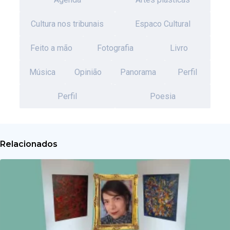
Cultura nos tribunais
Espaco Cultural
Feito a mão
Fotografia
Livro
Música
Opinião
Panorama
Perfil
Perfil
Poesia
Relacionados