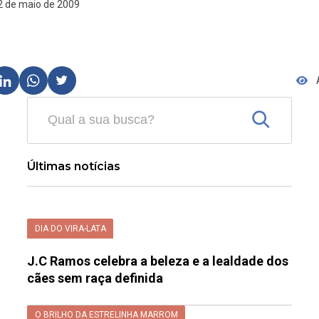
12 de maio de 2009
Últimas notícias
DIA DO VIRA-LATA
J.C Ramos celebra a beleza e a lealdade dos
cães sem raça definida
O BRILHO DA ESTRELINHA MARROM