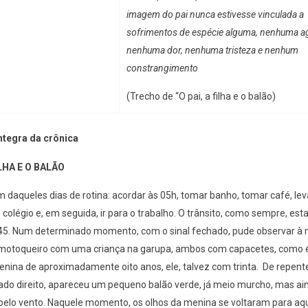
imagem do pai nunca estivesse vinculada a
sofrimentos de espécie alguma, nenhuma a
nenhuma dor, nenhuma tristeza e nenhum
constrangimento
(Trecho de “O pai, a filha e o balão)
íntegra da crônica
ILHA E O BALÃO
 daqueles dias de rotina: acordar às 05h, tomar banho, tomar café, lev
 colégio e, em seguida, ir para o trabalho. O trânsito, como sempre, est
:45. Num determinado momento, com o sinal fechado, pude observar à
motoqueiro com uma criança na garupa, ambos com capacetes, como é 
nina de aproximadamente oito anos, ele, talvez com trinta. De repent
lado direito, apareceu um pequeno balão verde, já meio murcho, mas ain
 pelo vento. Naquele momento, os olhos da menina se voltaram para aqu