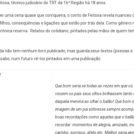
tosa, técnico judiciário do TRT da 16ª Região há 18 anos.
er uma cena quase que corriqueira, o conto de Feitosa revela nuances 
 filhos, conseqüências e ligações que estão por trás dela. Como gênero n
crônica reserva. Relatos do cotidiano, pintados pelas mãos de quem tem
da não tem nenhum livro publicado, mas guarda seus textos (poesias e 
sabe, num futuro vê-los pintados em uma publicação.
Que bom seria se todas as vezes em que os 
vissem os pais seus olhos brilhassem tanto
daquela menina ao olhar o balão! Que bom se
imagem de um pai estivesse sempre acomp
boas recordações como aquelas que o balão
recordar: momentos de alegria, amizade, mu
carinho, sorrisos, afeto etc. Melhor seria ain