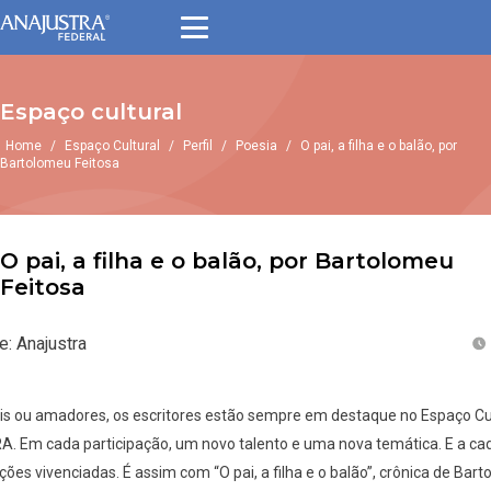
Espaço cultural
Home
/
Espaço Cultural
/
Perfil
/
Poesia
/
O pai, a filha e o balão, por
Bartolomeu Feitosa
O pai, a filha e o balão, por Bartolomeu
Feitosa
e: Anajustra
ais ou amadores, os escritores estão sempre em destaque no Espaço Cul
 Em cada participação, um novo talento e uma nova temática. E a cad
es vivenciadas. É assim com “O pai, a filha e o balão”, crônica de Bar