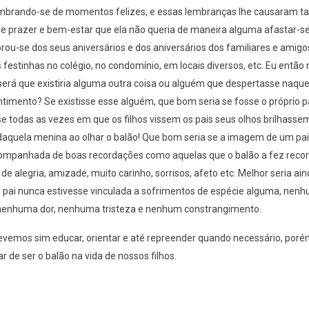
embrando-se de momentos felizes, e essas lembranças lhe causaram 
e prazer e bem-estar que ela não queria de maneira alguma afastar-s
rou-se dos seus aniversários e dos aniversários dos familiares e amig
estinhas no colégio, no condomínio, em locais diversos, etc. Eu então
será que existiria alguma outra coisa ou alguém que despertasse naque
imento? Se existisse esse alguém, que bom seria se fosse o próprio p
e todas as vezes em que os filhos vissem os pais seus olhos brilhasse
daquela menina ao olhar o balão! Que bom seria se a imagem de um pai
mpanhada de boas recordações como aquelas que o balão a fez recor
 alegria, amizade, muito carinho, sorrisos, afeto etc. Melhor seria ain
pai nunca estivesse vinculada a sofrimentos de espécie alguma, nen
nenhuma dor, nenhuma tristeza e nenhum constrangimento.
devemos sim educar, orientar e até repreender quando necessário, por
r de ser o balão na vida de nossos filhos.