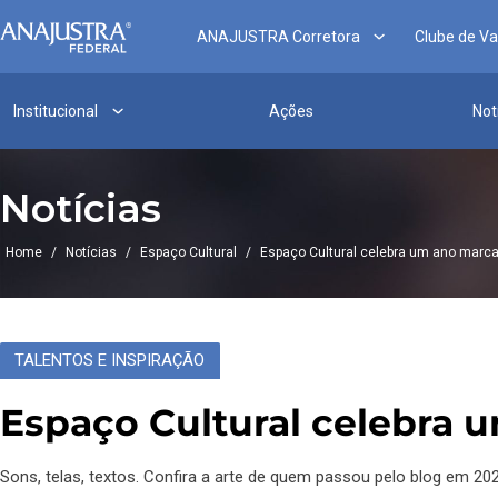
ANAJUSTRA Corretora
Clube de V
Institucional
Ações
Not
Notícias
Home
/
Notícias
/
Espaço Cultural
/
Espaço Cultural celebra um ano marca
TALENTOS E INSPIRAÇÃO
Espaço Cultural celebra 
Sons, telas, textos. Confira a arte de quem passou pelo blog em 202