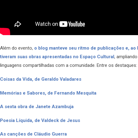
Além do evento,
o blog manteve seu ritmo de publicações e, ao 
tiveram suas obras apresentadas no Espaço Cultural
, ampliando
linguagens compartilhadas com a comunidade. Entre os destaques:
Coisas da Vida, de Geraldo Valadares
Memórias e Sabores, de Fernando Mesquita
A sexta obra de Janete Azambuja
Poesia Líquida, de Valdeck de Jesus
As canções de Cláudio Guerra