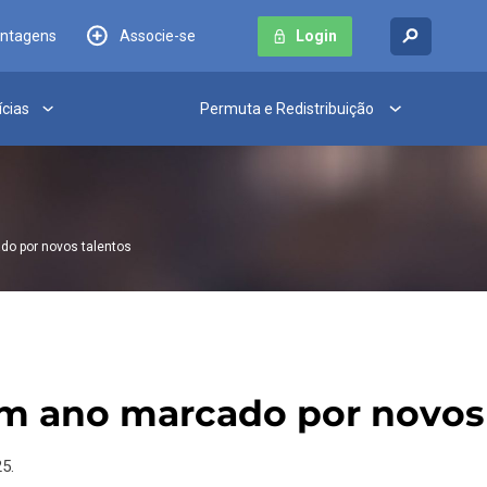
antagens
Associe-se
Login
ícias
Permuta e Redistribuição
do por novos talentos
um ano marcado por novos
5.