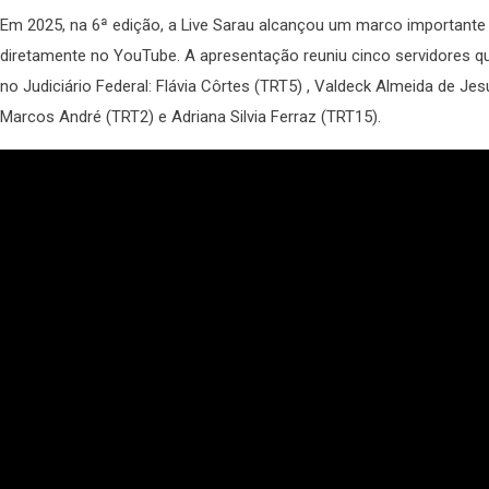
Em 2025, na 6ª edição, a Live Sarau alcançou um marco importante a
diretamente no YouTube. A apresentação reuniu cinco servidores qu
no Judiciário Federal: Flávia Côrtes (TRT5) , Valdeck Almeida de Je
Marcos André (TRT2) e Adriana Silvia Ferraz (TRT15).