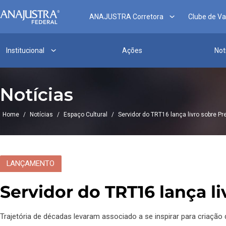
ANAJUSTRA Corretora
Clube de V
Institucional
Ações
Not
Notícias
Home
/
Notícias
/
Espaço Cultural
/
Servidor do TRT16 lança livro sobre Pr
LANÇAMENTO
Servidor do TRT16 lança l
Trajetória de décadas levaram associado a se inspirar para criação 