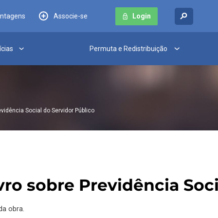
antagens
Associe-se
Login
ícias
Permuta e Redistribuição
evidência Social do Servidor Público
ivro sobre Previdência Soc
da obra.