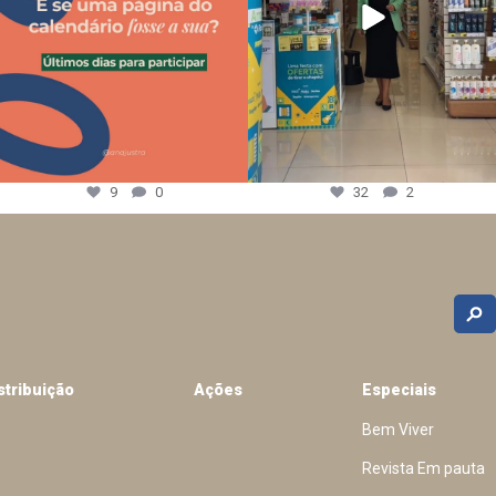
9
0
32
2
stribuição
Ações
Especiais
Bem Viver
Revista Em pauta