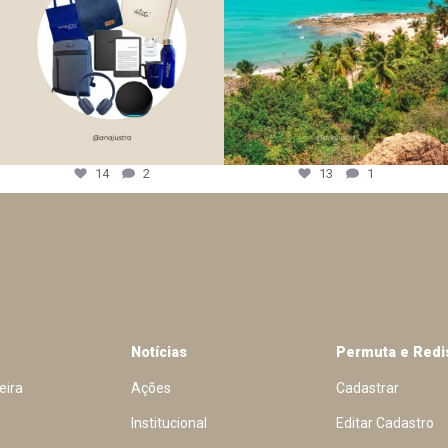
14
2
13
1
Notícias
Permuta e Redi
eira
Ações
Cadastrar
Institucional
Editar Cadastro