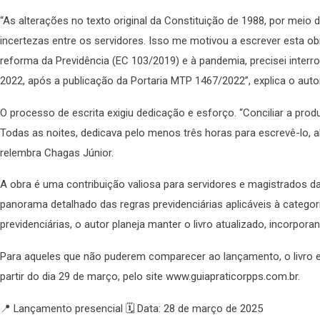
“As alterações no texto original da Constituição de 1988, por meio
incertezas entre os servidores. Isso me motivou a escrever esta obr
reforma da Previdência (EC 103/2019) e à pandemia, precisei inte
2022, após a publicação da Portaria MTP 1467/2022”, explica o autor
O processo de escrita exigiu dedicação e esforço. “Conciliar a produç
Todas as noites, dedicava pelo menos três horas para escrevê-lo,
relembra Chagas Júnior.
A obra é uma contribuição valiosa para servidores e magistrados d
panorama detalhado das regras previdenciárias aplicáveis à categ
previdenciárias, o autor planeja manter o livro atualizado, incorpo
Para aqueles que não puderem comparecer ao lançamento, o livro e
partir do dia 29 de março, pelo site www.guiapraticorpps.com.br.
📍 Lançamento presencial 🗓 Data: 28 de março de 2025