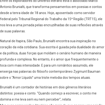
Entre os exploradores do universo literário está o associado Marco
Antonio Brunialti, que transforma pensamentos em poesias e contos
desde a tenra idade de 18 anos. Hoje, aposentado como servidor
federal pelo Tribunal Regional do Trabalho da 15ª Região (TRT15), ele
nos leva a uma jornada pelas encruzilhadas de suas reflexões através
de suas palavras.
Natural de Itapira, São Paulo, Brunialti encontra sua inspiração no
coração da vida cotidiana. Sua escrita é guiada pela dualidade do amor
e da política, duas forças que moldam o cenário humano de maneira
profunda e complexa. No entanto, é o amor que frequentemente o
toca com mais intensidade. E para um romântico assumido, ele
enxerga nas palavras do filósofo contemporâneo Zygmunt Bauman
sobre o “Amor Líquido” uma triste melodia dos tempos atuais.
Brunialti é um contador de histórias em dois gêneros literários
distintos: poesia e conto. “Quando começo a escrever, o conto me
domina e me leva sem eu nem perceber”, relata.