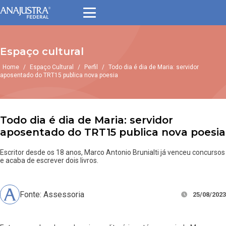
Espaço cultural
Home
/
Espaço Cultural
/
Perfil
/
Todo dia é dia de Maria: servidor
aposentado do TRT15 publica nova poesia
Todo dia é dia de Maria: servidor
aposentado do TRT15 publica nova poesia
Escritor desde os 18 anos, Marco Antonio Brunialti já venceu concursos
e acaba de escrever dois livros.
Fonte: Assessoria
25/08/2023