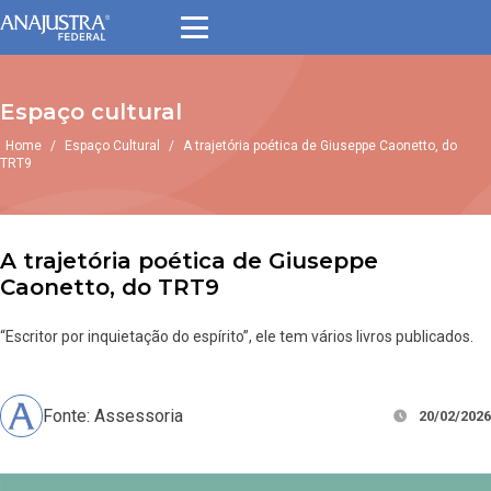
Espaço cultural
Home
/
Espaço Cultural
/
A trajetória poética de Giuseppe Caonetto, do
TRT9
A trajetória poética de Giuseppe
Caonetto, do TRT9
“Escritor por inquietação do espírito”, ele tem vários livros publicados.
Fonte: Assessoria
20/02/2026