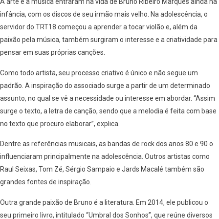
A arte e a música entraram na vida de Bruno Ribeiro Marques ainda na
infância, com os discos de seu irmão mais velho. Na adolescência, o
servidor do TRT18 começou a aprender a tocar violão e, além da
paixão pela música, também surgiram o interesse e a criatividade para
pensar em suas próprias canções.
Como todo artista, seu processo criativo é único e não segue um
padrão. A inspiração do associado surge a partir de um determinado
assunto, no qual se vê a necessidade ou interesse em abordar. “Assim
surge o texto, a letra de canção, sendo que a melodia é feita com base
no texto que procuro elaborar”, explica.
Dentre as referências musicais, as bandas de rock dos anos 80 e 90 o
influenciaram principalmente na adolescência. Outros artistas como
Raul Seixas, Tom Zé, Sérgio Sampaio e Jards Macalé também são
grandes fontes de inspiração.
Outra grande paixão de Bruno é a literatura. Em 2014, ele publicou o
seu primeiro livro, intitulado “Umbral dos Sonhos”, que reúne diversos