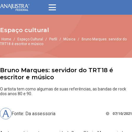
Espaço cultural
Home
/
Espaço Cultural
/
Perfil
/
Música
/
Bruno Marques: servidor do
TRT18 é escritor e músico
Bruno Marques: servidor do TRT18 é
escritor e músico
O artista tem como algumas de suas referências, as bandas de rock
dos anos 80 e 90.
Fonte: Da assessoria
07/10/2021