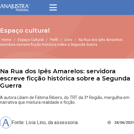
Espaço cultural
Home
/
Espaço Cultural
/
Perfil
/
Livro
/
Na Rua dos Ipês Amarelos:
servidora escreve ficção histórica sobre a Segunda Guerra
Na Rua dos Ipês Amarelos: servidora
escreve ficção histórica sobre a Segunda
Guerra
A autora Liliam de Fátima Ribeiro, do TRT da 3ª Região, mergulha em
narrativa que mistura realidade e ficção.
Fonte: Livia Lino, da assessoria
24/06/2021