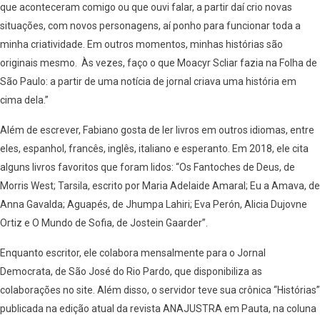
que aconteceram comigo ou que ouvi falar, a partir daí crio novas
situações, com novos personagens, aí ponho para funcionar toda a
minha criatividade. Em outros momentos, minhas histórias são
originais mesmo. Às vezes, faço o que Moacyr Scliar fazia na Folha de
São Paulo: a partir de uma notícia de jornal criava uma história em
cima dela.”
Além de escrever, Fabiano gosta de ler livros em outros idiomas, entre
eles, espanhol, francês, inglês, italiano e esperanto. Em 2018, ele cita
alguns livros favoritos que foram lidos: “Os Fantoches de Deus, de
Morris West; Tarsila, escrito por Maria Adelaide Amaral; Eu a Amava, de
Anna Gavalda; Aguapés, de Jhumpa Lahiri; Eva Perón, Alicia Dujovne
Ortiz e O Mundo de Sofia, de Jostein Gaarder”.
Enquanto escritor, ele colabora mensalmente para o Jornal
Democrata, de São José do Rio Pardo, que disponibiliza as
colaborações no site. Além disso, o servidor teve sua crônica “Histórias”
publicada na edição atual da revista ANAJUSTRA em Pauta, na coluna