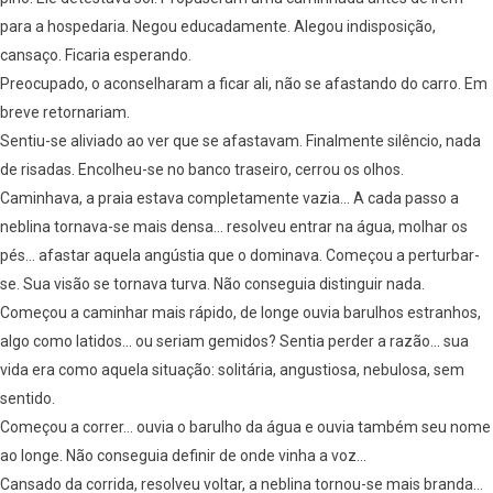
para a hospedaria. Negou educadamente. Alegou indisposição,
cansaço. Ficaria esperando.
Preocupado, o aconselharam a ficar ali, não se afastando do carro. Em
breve retornariam.
Sentiu-se aliviado ao ver que se afastavam. Finalmente silêncio, nada
de risadas. Encolheu-se no banco traseiro, cerrou os olhos.
Caminhava, a praia estava completamente vazia… A cada passo a
neblina tornava-se mais densa… resolveu entrar na água, molhar os
pés… afastar aquela angústia que o dominava. Começou a perturbar-
se. Sua visão se tornava turva. Não conseguia distinguir nada.
Começou a caminhar mais rápido, de longe ouvia barulhos estranhos,
algo como latidos… ou seriam gemidos? Sentia perder a razão… sua
vida era como aquela situação: solitária, angustiosa, nebulosa, sem
sentido.
Começou a correr… ouvia o barulho da água e ouvia também seu nome
ao longe. Não conseguia definir de onde vinha a voz…
Cansado da corrida, resolveu voltar, a neblina tornou-se mais branda…