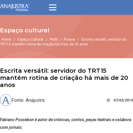
Espaço cultural
Home
/
Espaço Cultural
/
Perfil
/
Poesia
/
Escrita versátil: servidor do
TRT15 mantém rotina de criação há mais de 20 anos
Escrita versátil: servidor do TRT15
mantém rotina de criação há mais de 20
anos
Fonte: Anajustra
07/02/2019
Fabiano Possebon é autor de crônicas, contos, peças teatrais e colabora
com jornais.