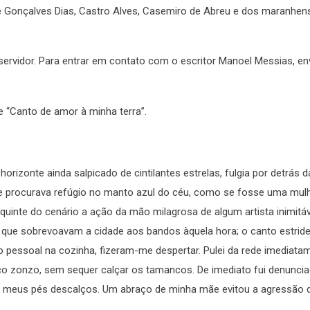
e Gonçalves Dias, Castro Alves, Casemiro de Abreu e dos maranhen
ervidor. Para entrar em contato com o escritor Manoel Messias, env
 e “Canto de amor à minha terra”.
rizonte ainda salpicado de cintilantes estrelas, fulgia por detrás d
te e procurava refúgio no manto azul do céu, como se fosse uma mu
equinte do cenário a ação da mão milagrosa de algum artista inimitá
s que sobrevoavam a cidade aos bandos àquela hora; o canto estrid
 do pessoal na cozinha, fizeram-me despertar. Pulei da rede imediata
uco zonzo, sem sequer calçar os tamancos. De imediato fui denunci
 meus pés descalços. Um abraço de minha mãe evitou a agressão 