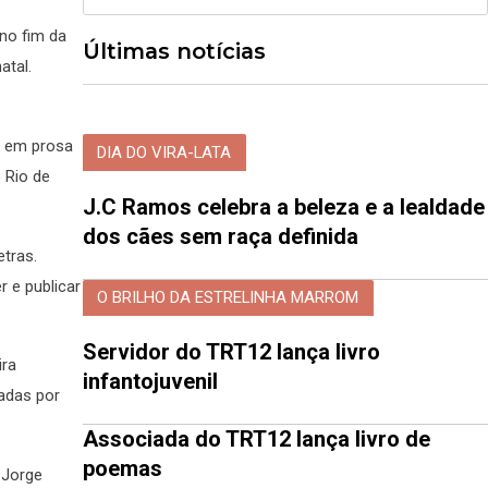
no fim da
Últimas notícias
atal.
o em prosa
DIA DO VIRA-LATA
o Rio de
J.C Ramos celebra a beleza e a lealdade
dos cães sem raça definida
tras.
 e publicar
O BRILHO DA ESTRELINHA MARROM
Servidor do TRT12 lança livro
ira
infantojuvenil
adas por
Associada do TRT12 lança livro de
poemas
 Jorge