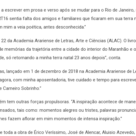
 a escrever em prosa e verso após se mudar para o Rio de Janeiro, 
T16 sentia falta dos amigos e familiares que ficaram em sua terra n
 mim a veia poética, antes desconhecida.”
 22 da Academia Arariense de Letras, Arte e Ciências (ALAC). O livr
o de memórias da trajetória entre a cidade do interior do Maranhão e 
ade, só retornando a minha terra natal 23 anos depois”, conta.
ias, lançado em 1 de dezembro de 2018 na Academia Arariense de Le
gora, com minha aposentadoria, tive cuidado e tempo para escrever
e Carneiro Sobrinho.”
bém tem outras forças propulsoras. “A inspiração acontece de mane
sados, tais como: momentos alegres ou tristes, palavras pronunci
fumes fazem aflorar em mim momentos de intensa inspiração.”
se toda a obra de Érico Veríssimo, José de Alencar, Aluisio Azevedo,