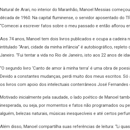
Natural de Arari, no interior do Maranhão, Manoel Messias começou
década de 1960. Na capital fluminense, o servidor aposentado do TR
“Comecei a escrever fatos sobre o meu passado e então aflorou em
Aos 74 anos, Manoel tem dois livros publicados e ocupa a cadeira n
intitulado “Arari, cidade da minha infância” é autobiográfico, replet
Janeiro. “Fui tentar a vida no Rio de Janeiro, isto aos 22 anos de id
“O segundo livro ‘Canto de amor à minha terra’ é uma obra de poes
Devido a constantes mudanças, perdi muito dos meus escritos. Só a
os livros com apoio dos intelectuais conterrâneos José Fernandes 
Motivado inicialmente pela saudade, o lado poético de Manoel tam
inesperada, ou seja, por momentos e fatos não programados ou pen
alguém, belezas naturais, músicas inesquecíveis e até certos per
Além disso, Manoel compartilha suas referências de leitura: “Li qua