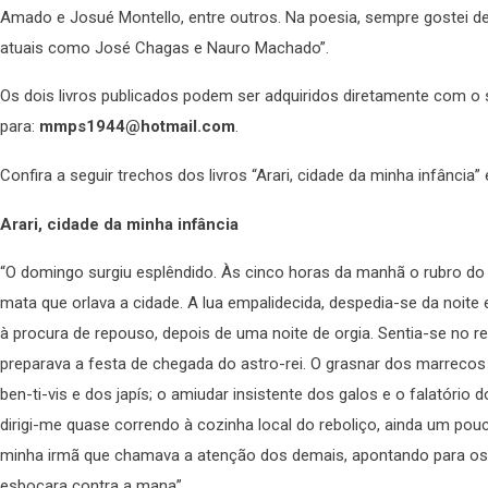
Amado e Josué Montello, entre outros. Na poesia, sempre gostei d
atuais como José Chagas e Nauro Machado”.
Os dois livros publicados podem ser adquiridos diretamente com o s
para:
mmps1944@hotmail.com
.
Confira a seguir trechos dos livros “Arari, cidade da minha infância”
Arari, cidade da minha infância
“O domingo surgiu esplêndido. Às cinco horas da manhã o rubro do ho
mata que orlava a cidade. A lua empalidecida, despedia-se da noi
à procura de repouso, depois de uma noite de orgia. Sentia-se no r
preparava a festa de chegada do astro-rei. O grasnar dos marreco
ben-ti-vis e dos japís; o amiudar insistente dos galos e o falatório
dirigi-me quase correndo à cozinha local do reboliço, ainda um po
minha irmã que chamava a atenção dos demais, apontando para os
esboçara contra a mana”.