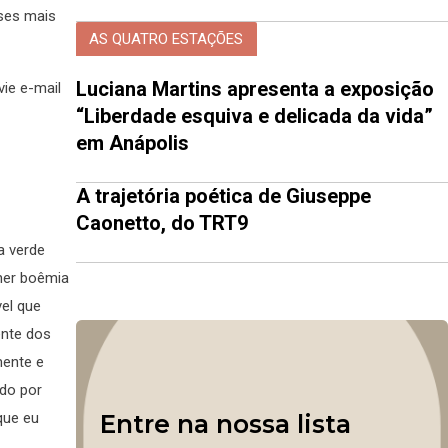
ses mais
AS QUATRO ESTAÇÕES
Luciana Martins apresenta a exposição
ie e-mail
“Liberdade esquiva e delicada da vida”
em Anápolis
A trajetória poética de Giuseppe
Caonetto, do TRT9
a verde
lher boêmia
vel que
ente dos
mente e
ado por
Entre na nossa lista
que eu