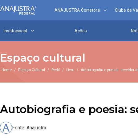
ANAJUSTRA Corretora
Clube de V
Institucional
Ações
Not
Espaço cultural
Home
/
Espaço Cultural
/
Perfil
/
Livro
/
Autobiografia e poesia: servidor d
Autobiografia e poesia: s
Fonte: Anajustra