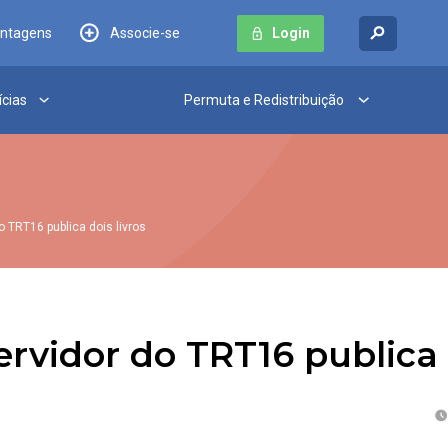
antagens
Associe-se
Login
ícias
Permuta e Redistribuição
o TRT16 publica dois livros
ervidor do TRT16 publica 