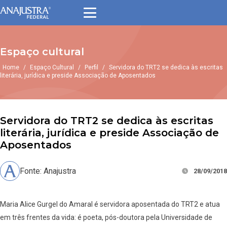
Espaço cultural
Home
/
Espaço Cultural
/
Perfil
/
Servidora do TRT2 se dedica às escritas
literária, jurídica e preside Associação de Aposentados
Servidora do TRT2 se dedica às escritas
literária, jurídica e preside Associação de
Aposentados
Fonte: Anajustra
28/09/2018
Maria Alice Gurgel do Amaral é servidora aposentada do TRT2 e atua
em três frentes da vida: é poeta, pós-doutora pela Universidade de