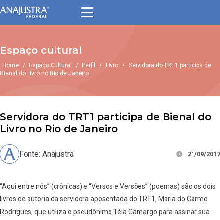
Espaço cultural
Home
/
Espaço Cultural
/
Perfil
/
Livro
/
Servidora do TRT1 participa de
Bienal do Livro no Rio de Janeiro
Servidora do TRT1 participa de Bienal do
Livro no Rio de Janeiro
Fonte: Anajustra
21/09/2017
“Aqui entre nós” (crônicas) e “Versos e Versões” (poemas) são os dois
livros de autoria da servidora aposentada do TRT1, Maria do Carmo
Rodrigues, que utiliza o pseudônimo Téia Camargo para assinar sua