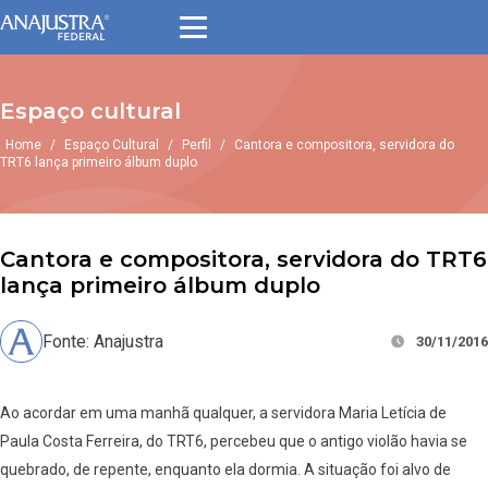
Espaço cultural
Home
/
Espaço Cultural
/
Perfil
/
Cantora e compositora, servidora do
TRT6 lança primeiro álbum duplo
Cantora e compositora, servidora do TRT6
lança primeiro álbum duplo
Fonte: Anajustra
30/11/2016
Ao acordar em uma manhã qualquer, a servidora Maria Letícia de
Paula Costa Ferreira, do TRT6, percebeu que o antigo violão havia se
quebrado, de repente, enquanto ela dormia. A situação foi alvo de