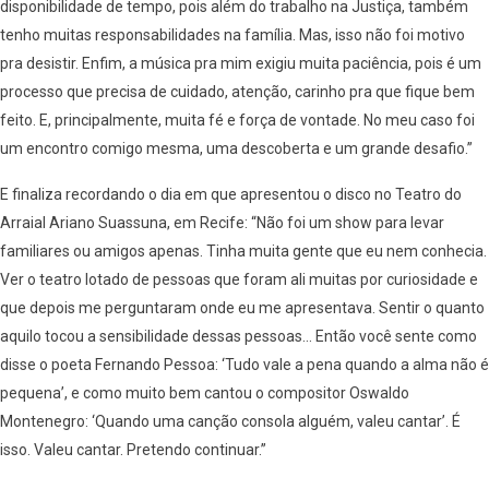
disponibilidade de tempo, pois além do trabalho na Justiça, também
tenho muitas responsabilidades na família. Mas, isso não foi motivo
pra desistir. Enfim, a música pra mim exigiu muita paciência, pois é um
processo que precisa de cuidado, atenção, carinho pra que fique bem
feito. E, principalmente, muita fé e força de vontade. No meu caso foi
um encontro comigo mesma, uma descoberta e um grande desafio.”
E finaliza recordando o dia em que apresentou o disco no Teatro do
Arraial Ariano Suassuna, em Recife: “Não foi um show para levar
familiares ou amigos apenas. Tinha muita gente que eu nem conhecia.
Ver o teatro lotado de pessoas que foram ali muitas por curiosidade e
que depois me perguntaram onde eu me apresentava. Sentir o quanto
aquilo tocou a sensibilidade dessas pessoas… Então você sente como
disse o poeta Fernando Pessoa: ‘Tudo vale a pena quando a alma não é
pequena’, e como muito bem cantou o compositor Oswaldo
Montenegro: ‘Quando uma canção consola alguém, valeu cantar’. É
isso. Valeu cantar. Pretendo continuar.”