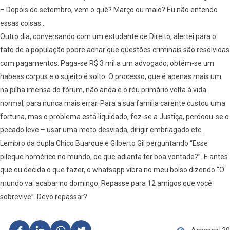
– Depois de setembro, vem o quê? Março ou maio? Eu não entendo
essas coisas…
Outro dia, conversando com um estudante de Direito, alertei para o
fato de a população pobre achar que questões criminais são resolvidas
com pagamentos. Paga-se R$ 3 mil a um advogado, obtém-se um
habeas corpus e o sujeito é solto. O processo, que é apenas mais um
na pilha imensa do fórum, não anda e o réu primário volta à vida
normal, para nunca mais errar. Para a sua família carente custou uma
fortuna, mas o problema está liquidado, fez-se a Justiça, perdoou-se o
pecado leve – usar uma moto desviada, dirigir embriagado etc.
Lembro da dupla Chico Buarque e Gilberto Gil perguntando “Esse
pileque homérico no mundo, de que adianta ter boa vontade?”. E antes
que eu decida o que fazer, o whatsapp vibra no meu bolso dizendo “O
mundo vai acabar no domingo. Repasse para 12 amigos que você
sobrevive”. Devo repassar?