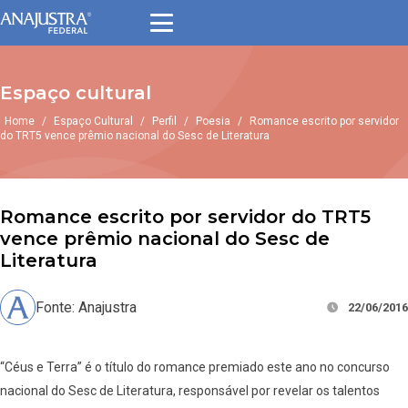
Espaço cultural
Home
/
Espaço Cultural
/
Perfil
/
Poesia
/
Romance escrito por servidor
do TRT5 vence prêmio nacional do Sesc de Literatura
Romance escrito por servidor do TRT5
vence prêmio nacional do Sesc de
Literatura
Fonte: Anajustra
22/06/2016
“Céus e Terra” é o título do romance premiado este ano no concurso
nacional do Sesc de Literatura, responsável por revelar os talentos