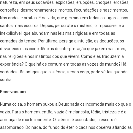
natureza, em seus socavões, explosões, erupções, choques, erosões,
corrosões, desmoronamentos, mortes, fecundações e nascimentos.
Nas ondas e órbitas. E na vida, que germina em todos os lugares, nos
cantos mais escuros. Depois, perscrute o mistério, o impossível e o
inexplicável, que abundam nas leis mais rígidas e em todas as
camadas do tempo. Por último, persiga a intuição, as deduções, os
devaneios e as coincidências de interpretação que jazem nas artes,
nas religiões e nos instintos dos que vivem. Como eles traduzem a
experiência? O que há de comum em todas as vozes do mundo? Há
verdades tão antigas que o silêncio, sendo cego, pode vê-las quando
sonha.
Ecce vacuum
Numa coisa, o homem puxou a Deus: nada os incomoda mais do que o
vazio. Para o homem, então, vazio é melancolia, tédio, tristeza e é a
ameaça de morte iminente. O silêncio é assustador, o escuro é
assombrado. Do nada, do fundo do éter, o caos nos observa afiando as