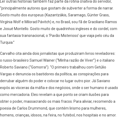
Ler outras histórias também faz parte da rotina criativa do servidor,
“principalmente autores que gostam de subverter a forma de narrar.
Gosto muito dos europeus (Kazantzákis, Saramago, Günter Grass,
Virgínia Wolf e Milorad Pávitch) e, no Brasil, sou fã de Graciliano Ramos
e Josué Montello. Gosto muito de quadrinhos ingleses e do cordel, com
sua fantasia transnacional, o ‘Pavão Misterioso’ que viaja pelo céu da
Turquia.”
Carvalho cita ainda dois jornalistas que produziram livros reveladores:
o russo-brasileiro Samuel Wainer (“Minha razão de Viver”) e o italiano
Roberto Saviano (“Gomorra”). “O primeiro trabalhou com Getúlio
Vargas e denuncia os bastidores da política, as conspirações para
derrubar alguém do poder e colocar no lugar outro pior. Já Saviano
expôs as vísceras da máfia e dos negócios, onde o ser humano é usado
como mercadoria. Eles revelam a que ponto se criam ilusões para
obter o poder, massacrando os mais fracos. Para aliviar, recomendo a
poesia de Carlos Drummond, que contém lirismo para mulheres,
homens, crianças, idosos, na feira, no futebol, nos hospitais e no amor.