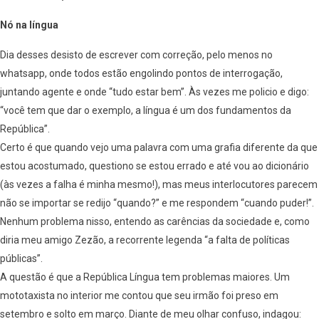
Nó na língua
Dia desses desisto de escrever com correção, pelo menos no
whatsapp, onde todos estão engolindo pontos de interrogação,
juntando agente e onde “tudo estar bem”. Às vezes me policio e digo:
“você tem que dar o exemplo, a língua é um dos fundamentos da
República”.
Certo é que quando vejo uma palavra com uma grafia diferente da que
estou acostumado, questiono se estou errado e até vou ao dicionário
(às vezes a falha é minha mesmo!), mas meus interlocutores parecem
não se importar se redijo “quando?” e me respondem “cuando puder!”.
Nenhum problema nisso, entendo as carências da sociedade e, como
diria meu amigo Zezão, a recorrente legenda “a falta de políticas
públicas”.
A questão é que a República Língua tem problemas maiores. Um
mototaxista no interior me contou que seu irmão foi preso em
setembro e solto em março. Diante de meu olhar confuso, indagou: