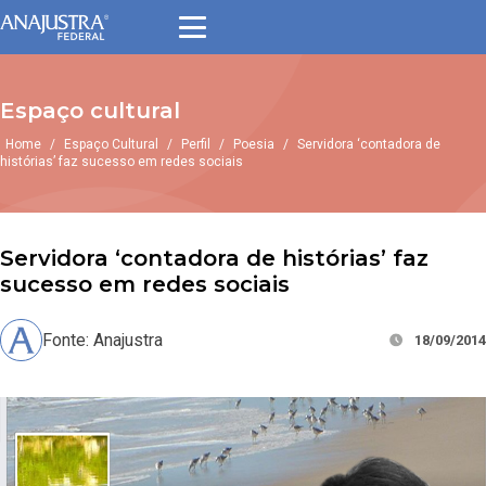
Espaço cultural
Home
/
Espaço Cultural
/
Perfil
/
Poesia
/
Servidora ‘contadora de
histórias’ faz sucesso em redes sociais
Servidora ‘contadora de histórias’ faz
sucesso em redes sociais
Fonte: Anajustra
18/09/2014