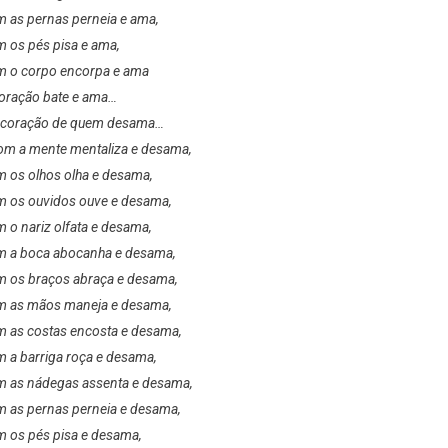
 as pernas perneia e ama,
 os pés pisa e ama,
 o corpo encorpa e ama
oração bate e ama…
 coração de quem desama…
m a mente mentaliza e desama,
 os olhos olha e desama,
 os ouvidos ouve e desama,
 o nariz olfata e desama,
 a boca abocanha e desama,
 os braços abraça e desama,
m as mãos maneja e desama,
 as costas encosta e desama,
 a barriga roça e desama,
 as nádegas assenta e desama,
 as pernas perneia e desama,
 os pés pisa e desama,