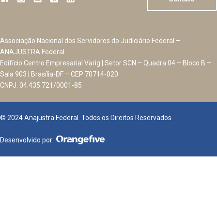
Associação Nacional dos Servidores do Judiciário Federal –
ANAJUSTRA Federal
Edifício Centro Empresarial Varig | Setor SCN – Quadra 04 – Bloco B –
Sala 903 | Brasília-DF – CEP 70714-020
CNPJ: 04.435.721/0001-85
© 2024 Anajustra Federal. Todos os Direitos Reservados.
Desenvolvido por: