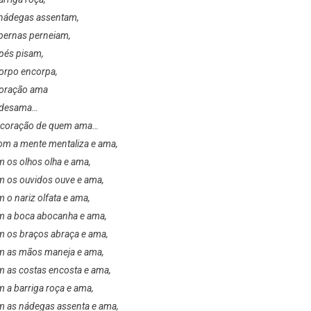
nádegas assentam,
pernas perneiam,
pés pisam,
orpo encorpa,
coração ama
 desama…
 coração de quem ama…
m a mente mentaliza e ama,
 os olhos olha e ama,
 os ouvidos ouve e ama,
 o nariz olfata e ama,
 a boca abocanha e ama,
 os braços abraça e ama,
 as mãos maneja e ama,
 as costas encosta e ama,
 a barriga roça e ama,
 as nádegas assenta e ama,