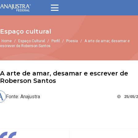
Espaço cultural
Home
/
Espaço Cultural
/
Perfil
/
Poesia
/
A arte de amar, desamar e
escrever de Roberson Santos
A arte de amar, desamar e escrever de
Roberson Santos
Fonte: Anajustra
25/05/