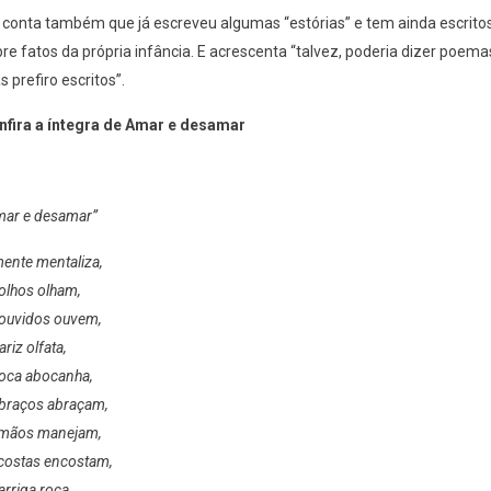
 conta também que já escreveu algumas “estórias” e tem ainda escrito
re fatos da própria infância. E acrescenta “talvez, poderia dizer poema
 prefiro escritos”.
nfira a íntegra de Amar e desamar
ar e desamar”
ente mentaliza,
olhos olham,
ouvidos ouvem,
ariz olfata,
oca abocanha,
braços abraçam,
 mãos manejam,
costas encostam,
arriga roça,