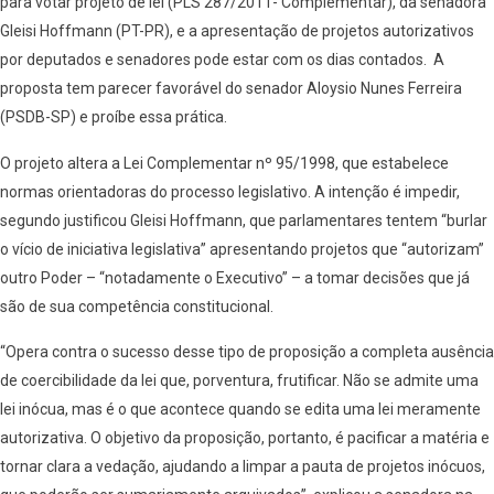
para votar projeto de lei (PLS 287/2011- Complementar), da senadora
Gleisi Hoffmann (PT-PR), e a
apresentação de projetos autorizativos
por deputados e senadores pode estar com os dias contados.
A
proposta tem parecer favorável do senador Aloysio Nunes Ferreira
(PSDB-SP) e
proíbe essa prática.
O projeto altera a Lei Complementar nº 95/1998, que estabelece
normas orientadoras do processo legislativo. A intenção é impedir,
segundo justificou Gleisi Hoffmann, que parlamentares tentem “burlar
o vício de iniciativa legislativa” apresentando projetos que “autorizam”
outro Poder – “notadamente o Executivo” – a tomar decisões que já
são de sua competência constitucional.
“Opera contra o sucesso desse tipo de proposição a completa ausência
de coercibilidade da lei que, porventura, frutificar. Não se admite uma
lei inócua, mas é o que acontece quando se edita uma lei meramente
autorizativa. O objetivo da proposição, portanto, é pacificar a matéria e
tornar clara a vedação, ajudando a limpar a pauta de projetos inócuos,