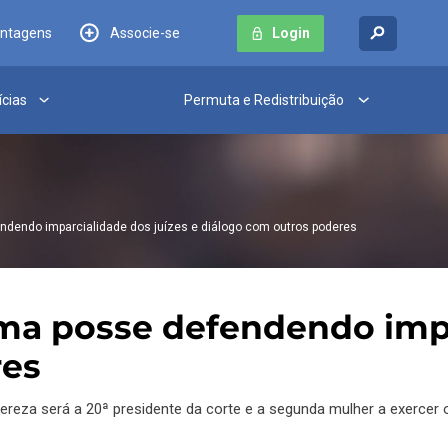
antagens
Associe-se
Login
ícias
Permuta e Redistribuição
ndendo imparcialidade dos juízes e diálogo com outros poderes
oma posse defendendo impa
res
reza será a 20ª presidente da corte e a segunda mulher a exercer 