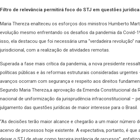
Filtro de relevância permitirá foco do STJ em questões jurídic
Maria Thereza enalteceu os esforços dos ministros Humberto Mart
evolução mesmo enfrentando os desafios da pandemia da Covid-19 
isso, ela destacou que foi necessária uma “verdadeira revolução” n
jurisdicional, com a realização de atividades remotas.
Superada a fase mais crítica da pandemia, a nova presidente ressa
políticas públicas e às reformas estruturais consideradas urgentes
avanços ocorram com segurança e respeito aos direitos fundament
Segundo Maria Thereza,a aprovação da Emenda Constitucional da R
nacional de uniformização da jurisprudência infraconstitucional – pe
julgamento das questões jurídicas de maior interesse para o Brasil.
“As decisões terão maior alcance e chegarão a um maior número 
acervo de processos hoje existente. A expectativa, portanto, é que a
deixar o STJ de atuar como terceira instância de recursos”, enfatizo