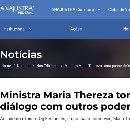
ANAJUSTRA Corretora
Clube de V
Institucional
Ações
Not
Notícias
Home
/
Notícias
/
Nos Tribunais
/
Ministra Maria Thereza toma posse defe
Ministra Maria Thereza t
diálogo com outros pode
Ao lado do ministro Og Fernandes, empossado como vice, Maria The