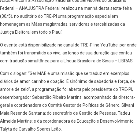
ASJEPI e com a Associação Nacional dos Servidores do Judiciário
Federal – ANAJUSTRA Federal, realizou na manhã desta sexta-feira
(30/5), no auditório do TRE-PI uma programação especial em
homenagem as Mães magistradas, servidoras e terceirizadas da
Justiça Eleitoral em todo o Piauí.
O evento está disponibilizado no canal do TRE-PI no YouTube, por onde
também foi transmitido ao vivo, ao longo de sua duração que contou
com tradução simultânea para a Língua Brasileira de Sinais – LIBRAS.
Com o slogan: “Ser MÃE é uma missão que se traduz em exemplos
diários de amor, carinho e doação. É sinônimo de sabedoria e força, de
amor e de zelo”, a programação foi aberta pelo presidente do TRE-PI,
desembargador Sebastião Ribeiro Martins, acompanhado da diretora-
geral e coordenadora do Comitê Gestor de Políticas de Gênero, Silvani
Maia Resende Santana; do secretário de Gestão de Pessoas, Tadeu
Almeida Martins; e da coordenadora de Educação e Desenvolvimento,
Talyta de Carvalho Soares Leão.