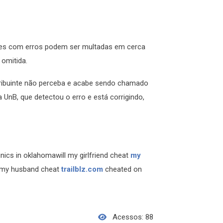
es com erros podem ser multadas em cerca
 omitida.
ribuinte não perceba e acabe sendo chamado
UnB, que detectou o erro e está corrigindo,
inics in oklahomawill my girlfriend cheat
my
d my husband cheat
trailblz.com
cheated on
Acessos: 88