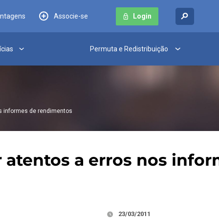
antagens
Associe-se
Login
ícias
Permuta e Redistribuição
os informes de rendimentos
r atentos a erros nos inf
23/03/2011