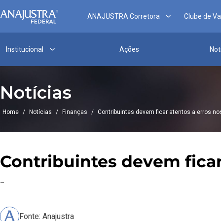
ANAJUSTRA Corretora
Clube de V
Institucional
Ações
Not
Notícias
Home
/
Notícias
/
Finanças
/
Contribuintes devem ficar atentos a erros n
Contribuintes devem fica
–
Fonte: Anajustra