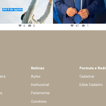
6
0
47
1
Notícias
Permuta e Redi
eira
Ações
Cadastrar
Institucional
Editar Cadastro
ns
Parlamentar
Convênios