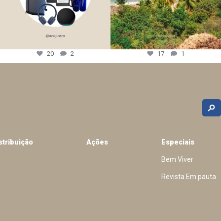
20
2
17
1
stribuição
Ações
Especiais
Bem Viver
Revista Em pauta