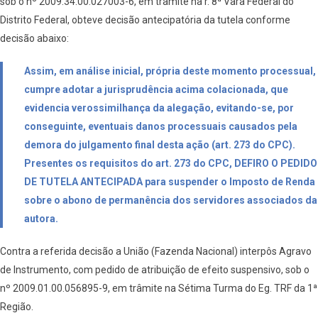
sob o nº 2009.34.00.027003-6, em trâmite na r. 8ª Vara Federal do
Distrito Federal, obteve decisão antecipatória da tutela conforme
decisão abaixo:
Assim, em análise inicial, própria deste momento processual,
cumpre adotar a jurisprudência acima colacionada, que
evidencia verossimilhança da alegação, evitando-se, por
conseguinte, eventuais danos processuais causados pela
demora do julgamento final desta ação (art. 273 do CPC).
Presentes os requisitos do art. 273 do CPC, DEFIRO O PEDIDO
DE TUTELA ANTECIPADA para suspender o Imposto de Renda
sobre o abono de permanência dos servidores associados da
autora.
Contra a referida decisão a União (Fazenda Nacional) interpôs Agravo
de Instrumento, com pedido de atribuição de efeito suspensivo, sob o
nº 2009.01.00.056895-9, em trâmite na Sétima Turma do Eg. TRF da 1ª
Região.