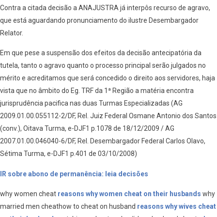
Contra a citada decisão a ANAJUSTRA já interpôs recurso de agravo,
que está aguardando pronunciamento do ilustre Desembargador
Relator.
Em que pese a suspensão dos efeitos da decisão antecipatória da
tutela, tanto o agravo quanto o processo principal serão julgados no
mérito e acreditamos que será concedido o direito aos servidores, haja
vista que no âmbito do Eg. TRF da 1ª Região a matéria encontra
jurisprudência pacifica nas duas Turmas Especializadas (AG
2009.01.00.055112-2/DF, Rel. Juiz Federal Osmane Antonio dos Santos
(conv.), Oitava Turma, e-DJF1 p.1078 de 18/12/2009 / AG
2007.01.00.046040-6/DF, Rel. Desembargador Federal Carlos Olavo,
Sétima Turma, e-DJF1 p.401 de 03/10/2008)
IR sobre abono de permanência: leia decisões
why women cheat
reasons why women cheat on their husbands
why
married men cheathow to cheat on husband
reasons why wives cheat