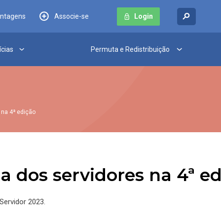
antagens
Associe-se
Login
ícias
Permuta e Redistribuição
 na 4ª edição
ma dos servidores na 4ª e
Servidor 2023.