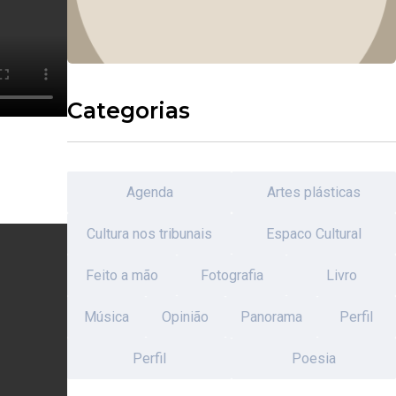
Categorias
Agenda
Artes plásticas
Cultura nos tribunais
Espaco Cultural
Feito a mão
Fotografia
Livro
Música
Opinião
Panorama
Perfil
Perfil
Poesia