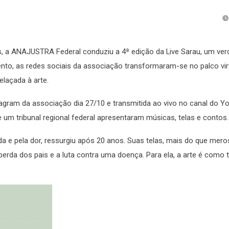
s, a ANAJUSTRA Federal conduziu a 4ª edição da Live Sarau, um ver
vento, as redes sociais da associação transformaram-se no palco virt
elaçada à arte.
Instagram da associação dia 27/10 e transmitida ao vivo no canal do 
de um tribunal regional federal apresentaram músicas, telas e contos
a e pela dor, ressurgiu após 20 anos. Suas telas, mais do que mero
rda dos pais e a luta contra uma doença. Para ela, a arte é como t