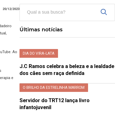
20/12/2023
dadeiro
Últimas notícias
ual,
YouTube. Ao
DIA DO VIRA-LATA
.
J.C Ramos celebra a beleza e a lealdade
s
dos cães sem raça definida
erapia e
O BRILHO DA ESTRELINHA MARROM
Servidor do TRT12 lança livro
infantojuvenil