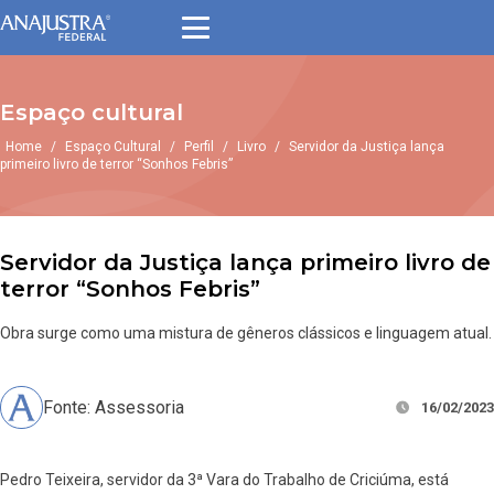
Espaço cultural
Home
/
Espaço Cultural
/
Perfil
/
Livro
/
Servidor da Justiça lança
primeiro livro de terror “Sonhos Febris”
Servidor da Justiça lança primeiro livro de
terror “Sonhos Febris”
Obra surge como uma mistura de gêneros clássicos e linguagem atual.
Fonte: Assessoria
16/02/2023
Pedro Teixeira, servidor da 3ª Vara do Trabalho de Criciúma, está