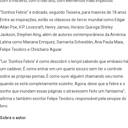
com o mistério, com o não dito, com elementos mais implícitos”.
“Sonhos Febris” é indicado, segundo Teixeira, para maiores de 18 anos.
Entre as inspirações, estão os clássicos do terror mundial como Edgar
Allan Poe, H.P. Lovecraft, Henry James, Horácio Quiroga Shirley
Jackson, Stephen King, além de autores contemporâneos da América
Latina como Mariana Enriquez, Samanta Schweblin, Ana Paula Maia,
Felipe Teodoro e Christiano Aguiar.
“Ler ‘Sonhos Febris’ é como descobrir o lençol sabendo que embaixo há
um cadáver; É como entrar em um quarto escuro sem ter o controle
sobre as próprias pernas; É como ouvir alguém chamando seu nome
quando se está completamente sozinho. Agora, deixe que a febre e o
sonho que inundam essas páginas o atravessem feito um fantasma”,
afirma o também escritor Felipe Teodoro, responsável pela sinopse do
livro.
Sobre o autor