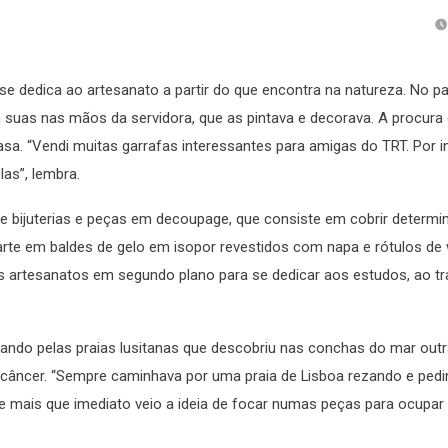
 dedica ao artesanato a partir do que encontra na natureza. No p
suas nas mãos da servidora, que as pintava e decorava. A procura 
. “Vendi muitas garrafas interessantes para amigas do TRT. Por in
as”, lembra.
e bijuterias e peças em decoupage, que consiste em cobrir determi
arte em baldes de gelo em isopor revestidos com napa e rótulos de 
rtesanatos em segundo plano para se dedicar aos estudos, ao tr
ndo pelas praias lusitanas que descobriu nas conchas do mar outr
um câncer. “Sempre caminhava por uma praia de Lisboa rezando e ped
 mais que imediato veio a ideia de focar numas peças para ocupar