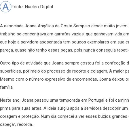
Fonte: Nucleo Digital
A associada Joana Angélica da Costa Sampaio desde muito jovem se
trabalho se concentrava em garrafas vazias, que ganhavam vida em 
que hoje a servidora aposentada tem poucos exemplares em sua casa
pareça, quase não tenho essas peças, pois nunca conseguia repeti-l
Outro tipo de atividade que Joana sempre gostou foi a confecção d
superfícies, por meio do processo de recorte e colagem. A maior p
Mesmo com o número expressivo de encomendas, Joana deixou os a
família.
Neste ano, Joana passou uma temporada em Portugal e foi caminha
prima para suas artes. A ideia surgiu após a servidora descobrir 
coragem e proteção. Num dia comecei a ver esses búzios grandes e
cabeça”, recorda.