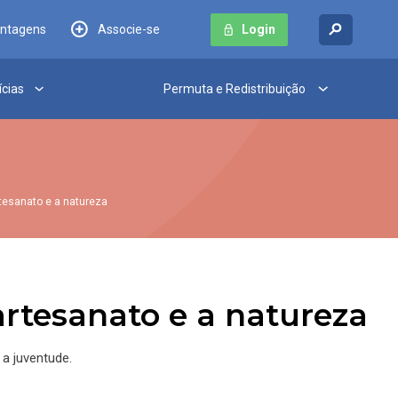
antagens
Associe-se
Login
ícias
Permuta e Redistribuição
tesanato e a natureza
artesanato e a natureza
 a juventude.