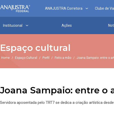
ANAJUSTRA Corretora
Clube de V
Institucional
Ações
Not
Espaço cultural
Home
/
Espaço Cultural
/
Perfil
/
Feito a mão
/
Joana Sampaio: entre o ar
Joana Sampaio: entre o 
Servidora aposentada pelo TRT7 se dedica a criação artística desde