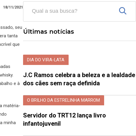
18/11/2021
assado, seu
Últimas notícias
era tanta
crível que
DIA DO VIRA-LATA
nadas
J.C Ramos celebra a beleza e a lealdade
whisky.
dos cães sem raça definida
abalho e à
O BRILHO DA ESTRELINHA MARROM
a matéria-
indo
Servidor do TRT12 lança livro
 a minha
infantojuvenil