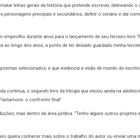
rmatar linhas gerais da história que pretende escrever, delineando o
s personagens principais e secundários, definir o cenário e daí come
m empecilho durante anos para o lançamento de seu terceiro livro “F
va ao longo dos anos, a ponto de ter deixado guardado minha tercei
e poemas selecionados, e que evidencia a visão de mundo do escritor
 continua, o segundo livro da trilogia que iniciou ainda na adolescê
“Pantamons: o confronto final”.
duções, mas dentro da área jurídica. “Tenho alguns outros projetos
aso queira conhecer mais sobre o trabalho do autor ou enviar uma