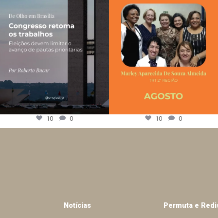
10
0
10
0
Notícias
Permuta e Redi