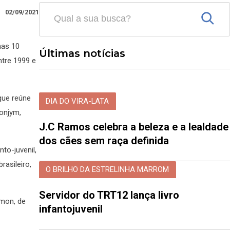
02/09/2021
nas 10
Últimas notícias
ntre 1999 e
que reúne
DIA DO VIRA-LATA
onjym,
J.C Ramos celebra a beleza e a lealdade
dos cães sem raça definida
to-juvenil,
rasileiro,
O BRILHO DA ESTRELINHA MARROM
Servidor do TRT12 lança livro
émon, de
infantojuvenil