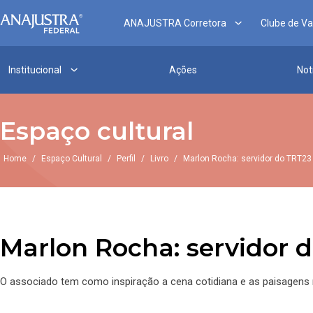
ANAJUSTRA Corretora
Clube de V
Institucional
Ações
Not
Espaço cultural
Home
/
Espaço Cultural
/
Perfil
/
Livro
/
Marlon Rocha: servidor do TRT23 é
Marlon Rocha: servidor d
O associado tem como inspiração a cena cotidiana e as paisagens 