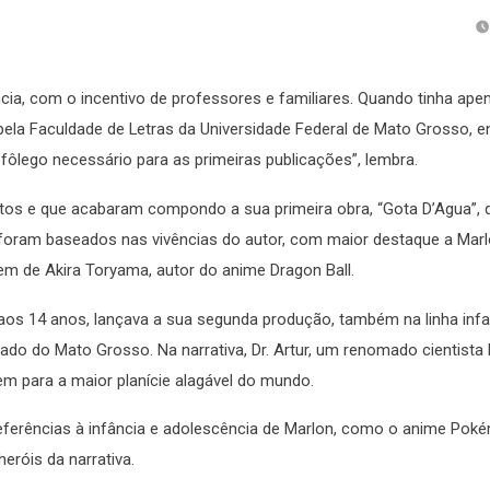
cia, com o incentivo de professores e familiares. Quando tinha ape
 pela Faculdade de Letras da Universidade Federal de Mato Grosso, e
 fôlego necessário para as primeiras publicações”, lembra.
itos e que acabaram compondo a sua primeira obra, “Gota D’Agua”, 
foram baseados nas vivências do autor, com maior destaque a Marl
gem de Akira Toryama, autor do anime Dragon Ball.
 aos 14 anos, lançava a sua segunda produção, também na linha infan
do do Mato Grosso. Na narrativa, Dr. Artur, um renomado cientista b
m para a maior planície alagável do mundo.
 referências à infância e adolescência de Marlon, como o anime Pok
eróis da narrativa.