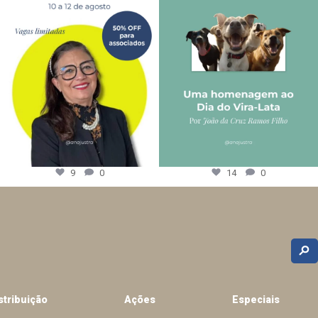
9
0
14
0
stribuição
Ações
Especiais