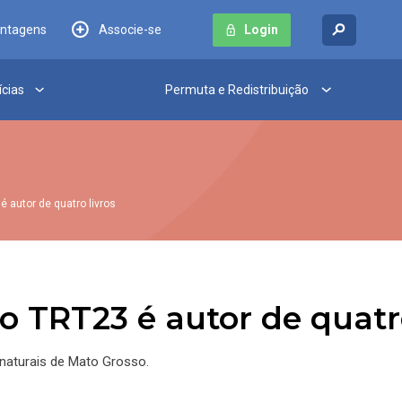
antagens
Associe-se
Login
ícias
Permuta e Redistribuição
 autor de quatro livros
o TRT23 é autor de quatro
naturais de Mato Grosso.