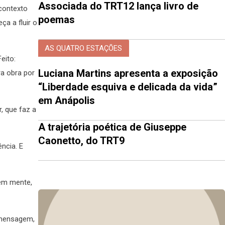
Associada do TRT12 lança livro de
 contexto
poemas
ça a fluir o
AS QUATRO ESTAÇÕES
eito:
Luciana Martins apresenta a exposição
ra obra por
“Liberdade esquiva e delicada da vida”
em Anápolis
, que faz a
A trajetória poética de Giuseppe
Caonetto, do TRT9
ncia. E
 em mente,
 mensagem,