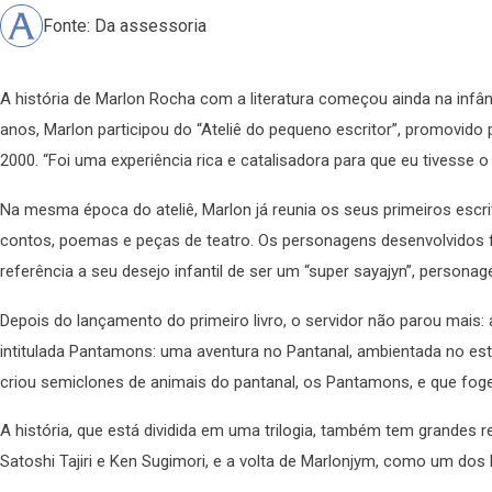
Fonte: Da assessoria
A história de Marlon Rocha com a literatura começou ainda na infân
anos, Marlon participou do “Ateliê do pequeno escritor”, promovido
2000. “Foi uma experiência rica e catalisadora para que eu tivesse o
Na mesma época do ateliê, Marlon já reunia os seus primeiros escr
contos, poemas e peças de teatro. Os personagens desenvolvidos 
referência a seu desejo infantil de ser um “super sayajyn”, persona
Depois do lançamento do primeiro livro, o servidor não parou mais:
intitulada Pantamons: uma aventura no Pantanal, ambientada no esta
criou semiclones de animais do pantanal, os Pantamons, e que foge
A história, que está dividida em uma trilogia, também tem grandes
Satoshi Tajiri e Ken Sugimori, e a volta de Marlonjym, como um dos h