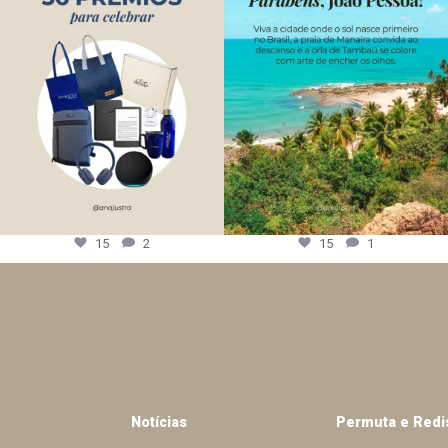
15
2
15
1
Notícias
Permuta e Redi