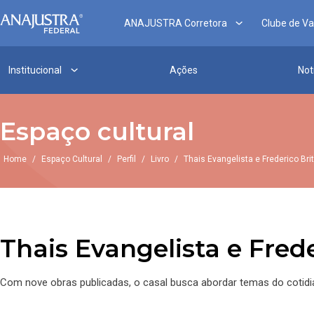
ANAJUSTRA Corretora
Clube de V
Institucional
Ações
Not
Espaço cultural
Home
/
Espaço Cultural
/
Perfil
/
Livro
/
Thais Evangelista e Frederico Brit
Thais Evangelista e Frede
Com nove obras publicadas, o casal busca abordar temas do cotidi