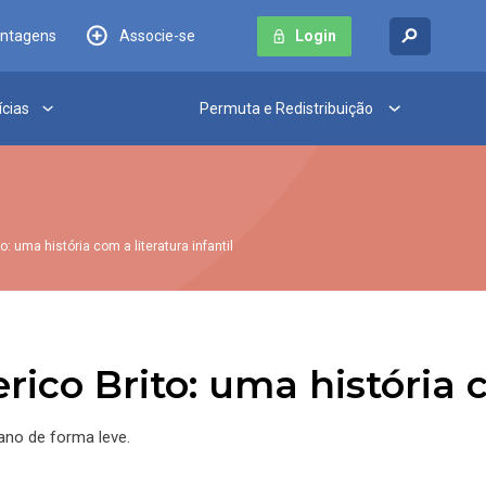
antagens
Associe-se
Login
ícias
Permuta e Redistribuição
o: uma história com a literatura infantil
rico Brito: uma história c
ano de forma leve.