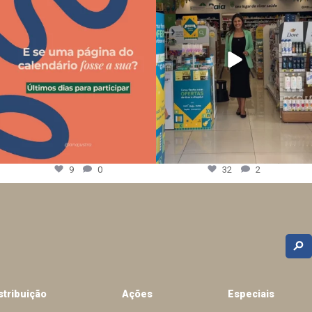
9
0
32
2
stribuição
Ações
Especiais