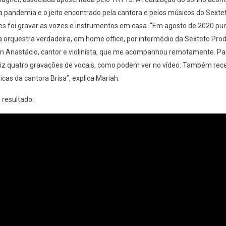
a pandemia e o jeito encontrado pela cantora e pelos músicos do Sexte
s foi gravar as vozes e instrumentos em casa. “Em agosto de 2020 pu
orquestra verdadeira, em home office, por intermédio da Sexteto Pro
n Anastácio, cantor e violinista, que me acompanhou remotamente. Pa
 fiz quatro gravações de vocais, como podem ver no vídeo. Também rec
icas da cantora Brisa”, explica Mariah.
 resultado: