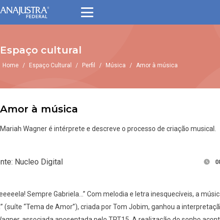
Espaço cultural
Home
/
Espaço Cultural
/
Perfil
/
Música
/
Amor à música
Amor à música
Mariah Wagner é intérprete e descreve o processo de criação musical.
nte: Nucleo Digital
0
eeeeela! Sempre Gabriela…” Com melodia e letra inesquecíveis, a músi
a” (suíte “Tema de Amor”), criada por Tom Jobim, ganhou a interpretaç
agner, associada aposentada pelo TRT15. A realização do sonho acon