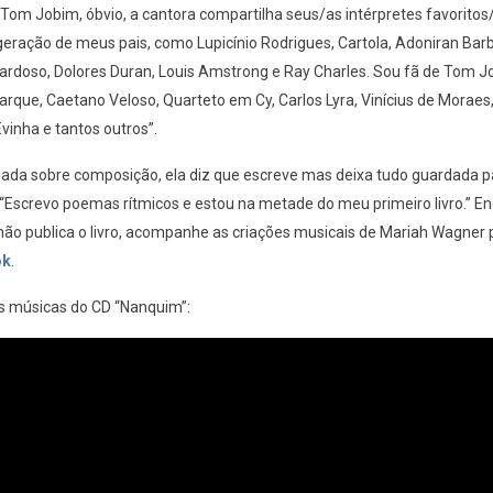
Tom Jobim, óbvio, a cantora compartilha seus/as intérpretes favoritos
geração de meus pais, como Lupicínio Rodrigues, Cartola, Adoniran Bar
Cardoso, Dolores Duran, Louis Amstrong e Ray Charles. Sou fã de Tom J
arque, Caetano Veloso, Quarteto em Cy, Carlos Lyra, Vinícius de Moraes, 
vinha e tantos outros”.
ada sobre composição, ela diz que escreve mas deixa tudo guardada pa
Escrevo poemas rítmicos e estou na metade do meu primeiro livro.” E
não publica o livro, acompanhe as criações musicais de Mariah Wagner 
ok
.
s músicas do CD “Nanquim”: