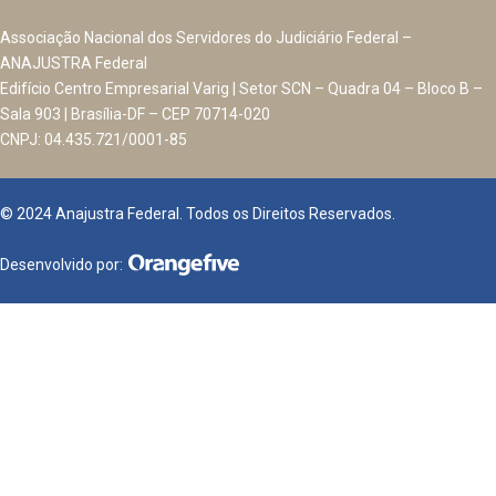
Associação Nacional dos Servidores do Judiciário Federal –
ANAJUSTRA Federal
Edifício Centro Empresarial Varig | Setor SCN – Quadra 04 – Bloco B –
Sala 903 | Brasília-DF – CEP 70714-020
CNPJ: 04.435.721/0001-85
© 2024 Anajustra Federal. Todos os Direitos Reservados.
Desenvolvido por: