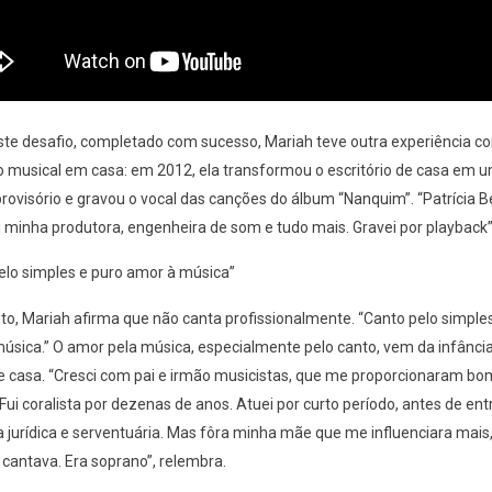
te desafio, completado com sucesso, Mariah teve outra experiência c
 musical em casa: em 2012, ela transformou o escritório de casa em 
provisório e gravou o vocal das canções do álbum “Nanquim”. “Patrícia Be
oi minha produtora, engenheira de som e tudo mais. Gravei por playback”,
elo simples e puro amor à música”
to, Mariah afirma que não canta profissionalmente. “Canto pelo simple
úsica.” O amor pela música, especialmente pelo canto, vem da infância
e casa. “Cresci com pai e irmão musicistas, que me proporcionaram bo
Fui coralista por dezenas de anos. Atuei por curto período, antes de ent
ra jurídica e serventuária. Mas fôra minha mãe que me influenciara mais
antava. Era soprano”, relembra.