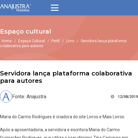
Espaço cultural
Home
/
Espaço Cultural
/
Perfil
/
Livro
/
Servidora lança plataforma
colaborativa para autores
Servidora lança plataforma colaborativa
para autores
Fonte: Anajustra
12/08/2019
Maria do Carmo Rodrigues é criadora do site Livros e Mais Livros.
Após a aposentadoria, a servidora e escritora Maria do Carmo
Guimarães Rodrigues, que utiliza o pseudônimo Téia Camargo em