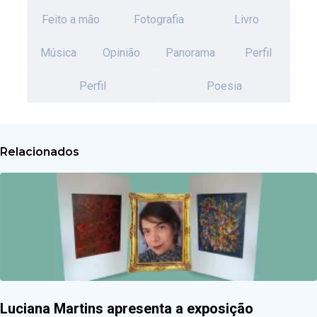
Feito a mão
Fotografia
Livro
Música
Opinião
Panorama
Perfil
Perfil
Poesia
Relacionados
Luciana Martins apresenta a exposição