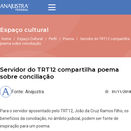
Espaço cultural
Home
/
Espaço Cultural
/
Perfil
/
Poesia
/
Servidor do TRT12 compartilha
poema sobre conciliação
Servidor do TRT12 compartilha poema
sobre conciliação
Fonte: Anajustra
01/11/2018
Para o servidor aposentado pelo TRT12, João da Cruz Ramos Filho, os
benefícios da conciliação, no âmbito judicial, podem ser fonte de
inspiração para um poema.