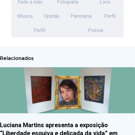
Feito a mão
Fotografia
Livro
Música
Opinião
Panorama
Perfil
Perfil
Poesia
Relacionados
Luciana Martins apresenta a exposição
“Liberdade esquiva e delicada da vida” em