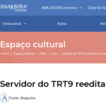
ANAJUSTRA Corretora
Clube de V
Institucional
Ações
Not
Espaço cultural
Home
/
Espaço Cultural
/
Perfil
/
Livro
/
Servidor do TRT9 reedita livro s
Servidor do TRT9 reedita
Fonte: Anajustra