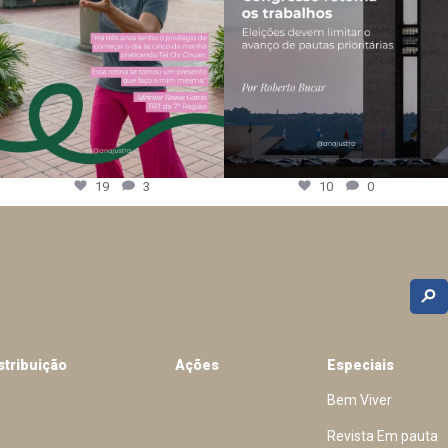
19
3
10
0
stribuição
Ações
Especiais
Bem Viver
Revista Em pauta