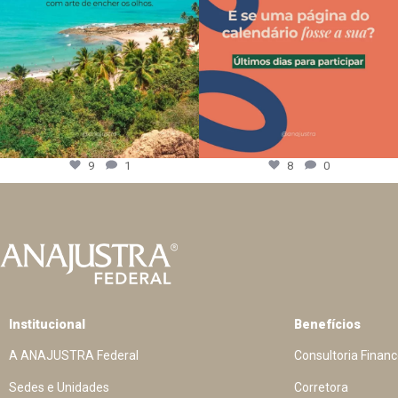
9
1
8
0
Institucional
Benefícios
A ANAJUSTRA Federal
Consultoria Financ
Sedes e Unidades
Corretora