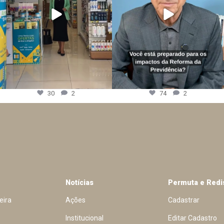
30
2
74
2
Notícias
Permuta e Redi
eira
Ações
Cadastrar
Institucional
Editar Cadastro