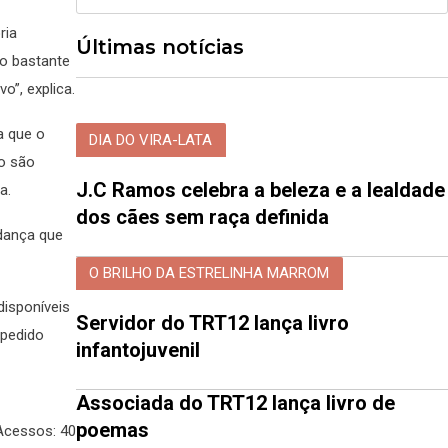
ria
Últimas notícias
o bastante
o”, explica.
a que o
DIA DO VIRA-LATA
do são
J.C Ramos celebra a beleza e a lealdade
a.
dos cães sem raça definida
udança que
O BRILHO DA ESTRELINHA MARROM
isponíveis
Servidor do TRT12 lança livro
 pedido
infantojuvenil
Associada do TRT12 lança livro de
poemas
Acessos: 40