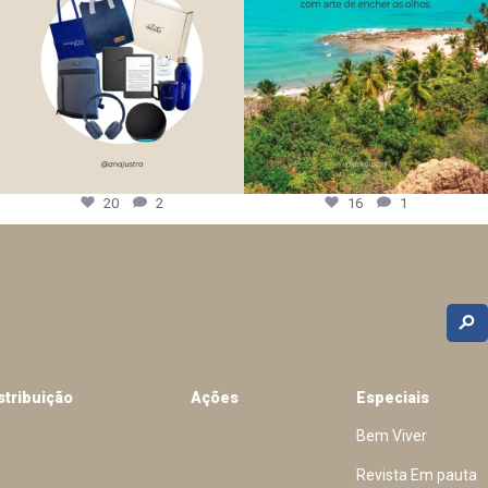
20
2
16
1
stribuição
Ações
Especiais
Bem Viver
Revista Em pauta