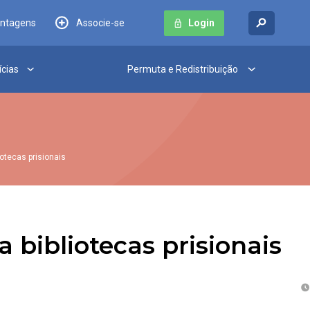
antagens
Associe-se
Login
ícias
Permuta e Redistribuição
iotecas prisionais
a bibliotecas prisionais