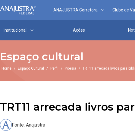
ANAJUSTRA Corretora
Clube de V
Institucional
Ações
Not
Espaço cultural
Home
/
Espaço Cultural
/
Perfil
/
Poesia
/
TRT11 arrecada livros para bibl
TRT11 arrecada livros par
Fonte: Anajustra