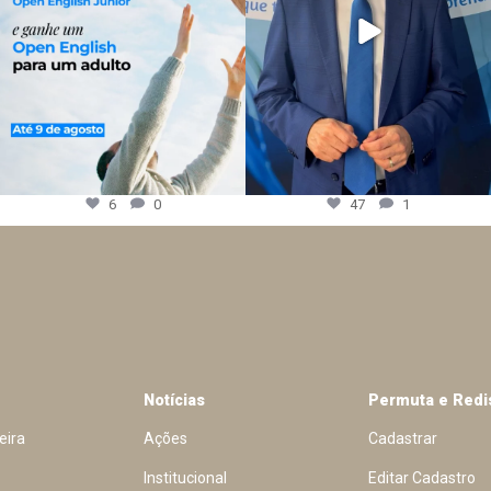
6
0
47
1
Notícias
Permuta e Redi
eira
Ações
Cadastrar
Institucional
Editar Cadastro