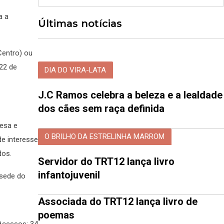
a a
Últimas notícias
Centro) ou
 22 de
DIA DO VIRA-LATA
J.C Ramos celebra a beleza e a lealdade
dos cães sem raça definida
uesa e
O BRILHO DA ESTRELINHA MARROM
 de interesse
dos.
Servidor do TRT12 lança livro
infantojuvenil
-sede do
Associada do TRT12 lança livro de
poemas
Acessos: 34