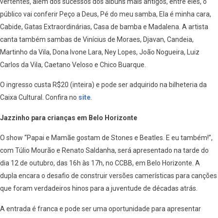
vertentes, além dos sucessos dos álbuns mais antigos, entre eles, o
público vai conferir Peço a Deus, Pé do meu samba, Ela é minha cara,
Cabide, Gatas Extraordinárias, Casa de bamba e Madalena. A artista
canta também sambas de Vinícius de Moraes, Djavan, Candeia,
Martinho da Vila, Dona Ivone Lara, Ney Lopes, João Nogueira, Luiz
Carlos da Vila, Caetano Veloso e Chico Buarque.
O ingresso custa R$20 (inteira) e pode ser adquirido na bilheteria da
Caixa Cultural. Confira no
site
.
Jazzinho para crianças em Belo Horizonte
O show “Papai e Mamãe gostam de Stones e Beatles. E eu também!”,
com Túlio Mourão e Renato Saldanha, será apresentado na tarde do
dia 12 de outubro, das 16h às 17h, no CCBB, em Belo Horizonte. A
dupla encara o desafio de construir versões camerísticas para canções
que foram verdadeiros hinos para a juventude de décadas atrás.
A entrada é franca e pode ser uma oportunidade para apresentar