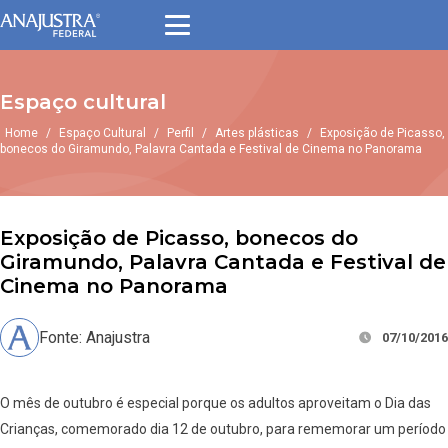
Espaço cultural
Home
/
Espaço Cultural
/
Perfil
/
Artes plásticas
/
Exposição de Picasso,
bonecos do Giramundo, Palavra Cantada e Festival de Cinema no Panorama
Exposição de Picasso, bonecos do
Giramundo, Palavra Cantada e Festival de
Cinema no Panorama
Fonte: Anajustra
07/10/2016
O mês de outubro é especial porque os adultos aproveitam o Dia das
Crianças, comemorado dia 12 de outubro, para rememorar um período