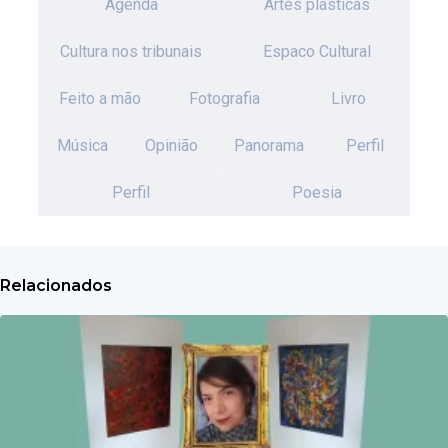
Agenda
Artes plásticas
Cultura nos tribunais
Espaco Cultural
Feito a mão
Fotografia
Livro
Música
Opinião
Panorama
Perfil
Perfil
Poesia
Relacionados