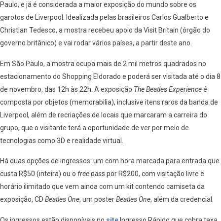
Paulo, e já é considerada a maior exposição do mundo sobre os
garotos de Liverpool. Idealizada pelas brasileiros Carlos Gualberto e
Christian Tedesco, a mostra recebeu apoio da Visit Britain (órgão do
governo britânico) e vai rodar vários países, a partir deste ano.
Em São Paulo, a mostra ocupa mais de 2 mil metros quadrados no
estacionamento do Shopping Eldorado e poderá ser visitada até o dia 8
de novembro, das 12h às 22h. A exposição
The Beatles Experience
é
composta por objetos (memorabilia), inclusive itens raros da banda de
Liverpool, além de recriações de locais que marcaram a carreira do
grupo, que o visitante terá a oportunidade de ver por meio de
tecnologias como 3D e realidade virtual.
Há duas opções de ingressos: um com hora marcada para entrada que
custa R$50 (inteira) ou o
free pas
s por R$200, com visitação livre e
horário ilimitado que vem ainda com um kit contendo camiseta da
exposição, CD
Beatles One
, um poster
Beatles One
, além da credencial.
Os ingressos estão disponíveis no
site
Ingresso Rápido que cobra taxa