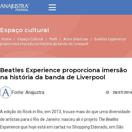
Espaço cultural
Home
/
Espaço Cultural
/
Perfil
/
Artes plásticas
/
Beatles Experience
proporciona imersão na história da banda de Liverpool
Beatles Experience proporciona imersão
na história da banda de Liverpool
Fonte: Anajustra
28/07/2016
A edição do Rock in Rio, em 2013, trouxe mais do que uma diversidade
de artistas para o Rio de Janeiro: nasceu ali o projeto
The Beatles
Experience
que hoje está em cartaz no Shopping Eldorado, em São