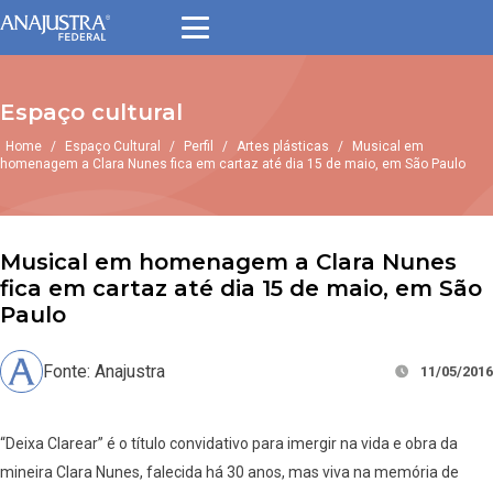
Espaço cultural
Home
/
Espaço Cultural
/
Perfil
/
Artes plásticas
/
Musical em
homenagem a Clara Nunes fica em cartaz até dia 15 de maio, em São Paulo
Musical em homenagem a Clara Nunes
fica em cartaz até dia 15 de maio, em São
Paulo
Fonte: Anajustra
11/05/2016
“Deixa Clarear” é o título convidativo para imergir na vida e obra da
mineira Clara Nunes, falecida há 30 anos, mas viva na memória de