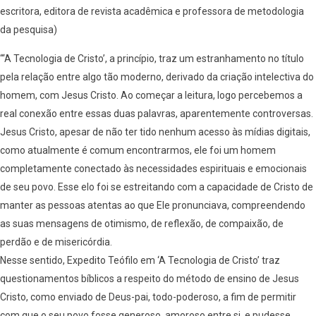
escritora, editora de revista acadêmica e professora de metodologia
da pesquisa)
“‘A Tecnologia de Cristo’, a princípio, traz um estranhamento no título
pela relação entre algo tão moderno, derivado da criação intelectiva do
homem, com Jesus Cristo. Ao começar a leitura, logo percebemos a
real conexão entre essas duas palavras, aparentemente controversas.
Jesus Cristo, apesar de não ter tido nenhum acesso às mídias digitais,
como atualmente é comum encontrarmos, ele foi um homem
completamente conectado às necessidades espirituais e emocionais
de seu povo. Esse elo foi se estreitando com a capacidade de Cristo de
manter as pessoas atentas ao que Ele pronunciava, compreendendo
as suas mensagens de otimismo, de reflexão, de compaixão, de
perdão e de misericórdia.
Nesse sentido, Expedito Teófilo em ‘A Tecnologia de Cristo’ traz
questionamentos bíblicos a respeito do método de ensino de Jesus
Cristo, como enviado de Deus-pai, todo-poderoso, a fim de permitir
com que o seu povo fosse generoso, amoroso entre si, e pudesse