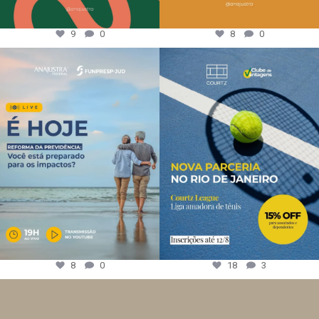
9
0
8
0
8
0
18
3