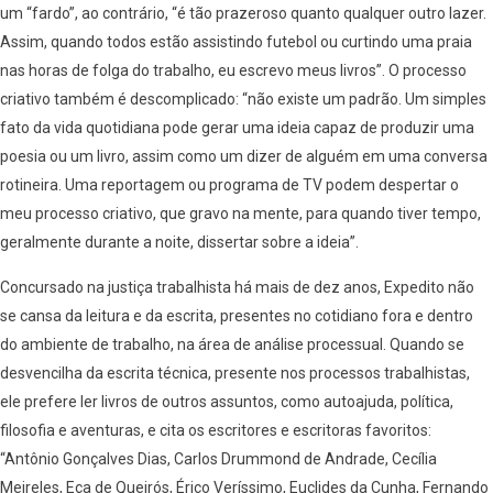
um “fardo”, ao contrário, “é tão prazeroso quanto qualquer outro lazer.
Assim, quando todos estão assistindo futebol ou curtindo uma praia
nas horas de folga do trabalho, eu escrevo meus livros”. O processo
criativo também é descomplicado: “não existe um padrão. Um simples
fato da vida quotidiana pode gerar uma ideia capaz de produzir uma
poesia ou um livro, assim como um dizer de alguém em uma conversa
rotineira. Uma reportagem ou programa de TV podem despertar o
meu processo criativo, que gravo na mente, para quando tiver tempo,
geralmente durante a noite, dissertar sobre a ideia”.
Concursado na justiça trabalhista há mais de dez anos, Expedito não
se cansa da leitura e da escrita, presentes no cotidiano fora e dentro
do ambiente de trabalho, na área de análise processual. Quando se
desvencilha da escrita técnica, presente nos processos trabalhistas,
ele prefere ler livros de outros assuntos, como autoajuda, política,
filosofia e aventuras, e cita os escritores e escritoras favoritos:
“Antônio Gonçalves Dias, Carlos Drummond de Andrade, Cecília
Meireles, Eça de Queirós, Érico Veríssimo, Euclides da Cunha, Fernando