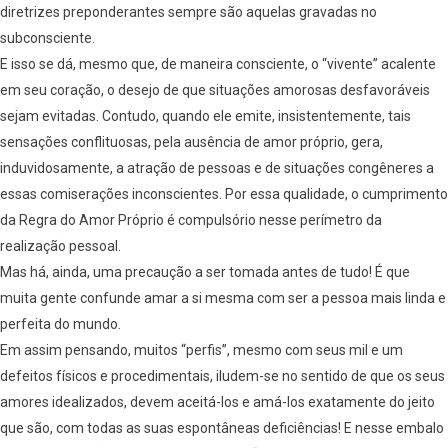
diretrizes preponderantes sempre são aquelas gravadas no
subconsciente.
E isso se dá, mesmo que, de maneira consciente, o “vivente” acalente
em seu coração, o desejo de que situações amorosas desfavoráveis
sejam evitadas. Contudo, quando ele emite, insistentemente, tais
sensações conflituosas, pela ausência de amor próprio, gera,
induvidosamente, a atração de pessoas e de situações congêneres a
essas comiserações inconscientes. Por essa qualidade, o cumprimento
da Regra do Amor Próprio é compulsório nesse perímetro da
realização pessoal.
Mas há, ainda, uma precaução a ser tomada antes de tudo! É que
muita gente confunde amar a si mesma com ser a pessoa mais linda e
perfeita do mundo.
Em assim pensando, muitos “perfis”, mesmo com seus mil e um
defeitos físicos e procedimentais, iludem-se no sentido de que os seus
amores idealizados, devem aceitá-los e amá-los exatamente do jeito
que são, com todas as suas espontâneas deficiências! E nesse embalo