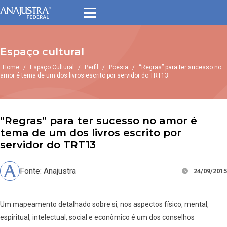
Espaço cultural
Home
/
Espaço Cultural
/
Perfil
/
Poesia
/
“Regras” para ter sucesso no
amor é tema de um dos livros escrito por servidor do TRT13
“Regras” para ter sucesso no amor é
tema de um dos livros escrito por
servidor do TRT13
Fonte: Anajustra
24/09/2015
Um mapeamento detalhado sobre si, nos aspectos físico, mental,
espiritual, intelectual, social e econômico é um dos conselhos