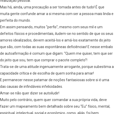
realização pessoal.
Mas há, ainda, uma precaução a ser tomada antes de tudo! É que
muita gente confunde amar a si mesma com ser a pessoa mais linda e
perfeita do mundo.
Em assim pensando, muitos “perfis”, mesmo com seus mil e um
defeitos físicos e procedimentais, iludem-se no sentido de que os seus
amores idealizados, devem aceitá-los e amá-los exatamente do jeito
que são, com todas as suas espontâneas deficiências! E nesse embalo
de autoafirmação é comum que digam: “Quem me quiser, tem que ser
do jeito que sou, tem que comprar o pacote completo”!
Trata-se de uma atitude ingenuamente arrogante, porque subestima a
capacidade crítica e de escolha de quem sonha para amar!
E permanecer nesse patamar de noções fantasiosas sobre si é uma
das causas de infindáveis infelicidades.
Amar-se não quer dizer se autoiludir!
Muito pelo contrário, quem quer comandar a sua própria vida, deve
fazer um mapeamento bem detalhado sobre seu “Eu” físico, mental,
espiritual, intelectual, social e econômico, como, aliás, foi bem