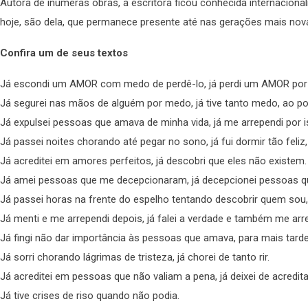
Autora de inúmeras obras, a escritora ficou conhecida internacion
hoje, são dela, que permanece presente até nas gerações mais nov
Confira um de seus textos
Já escondi um AMOR com medo de perdê-lo, já perdi um AMOR por
Já segurei nas mãos de alguém por medo, já tive tanto medo, ao p
Já expulsei pessoas que amava de minha vida, já me arrependi por i
Já passei noites chorando até pegar no sono, já fui dormir tão feli
Já acreditei em amores perfeitos, já descobri que eles não existem.
Já amei pessoas que me decepcionaram, já decepcionei pessoas 
Já passei horas na frente do espelho tentando descobrir quem sou, 
Já menti e me arrependi depois, já falei a verdade e também me arr
Já fingi não dar importância às pessoas que amava, para mais tard
Já sorri chorando lágrimas de tristeza, já chorei de tanto rir.
Já acreditei em pessoas que não valiam a pena, já deixei de acredit
Já tive crises de riso quando não podia.