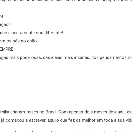
re.
ação!
que sinceramente sou diferente!
com os pés no chão.
SEMPRE!
ogas mais poderosas, das idéias mais insanas, dos pensamentos m
amília criaram raízes no Brasil. Com apenas dois meses de idade, e
r já começou a escrever, aquilo que fez de melhor em toda a sua vid