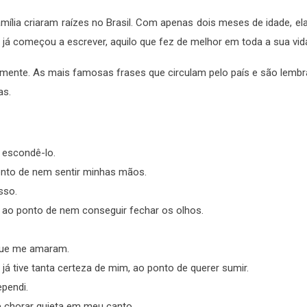
amília criaram raízes no Brasil. Com apenas dois meses de idade, e
r já começou a escrever, aquilo que fez de melhor em toda a sua vid
almente. As mais famosas frases que circulam pelo país e são lemb
as.
 escondê-lo.
onto de nem sentir minhas mãos.
sso.
z, ao ponto de nem conseguir fechar os olhos.
que me amaram.
já tive tanta certeza de mim, ao ponto de querer sumir.
ependi.
e chorar quieta em meu canto.