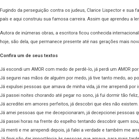
Fugindo da perseguição contra os judeus, Clarice Lispector e sua f
país e aqui construiu sua famosa carreira. Assim que aprendeu a le
Autora de inúmeras obras, a escritora ficou conhecida internacion
hoje, são dela, que permanece presente até nas gerações mais nov
Confira um de seus textos
Já escondi um AMOR com medo de perdê-lo, já perdi um AMOR por
Já segurei nas mãos de alguém por medo, já tive tanto medo, ao p
Já expulsei pessoas que amava de minha vida, já me arrependi por i
Já passei noites chorando até pegar no sono, já fui dormir tão feli
Já acreditei em amores perfeitos, já descobri que eles não existem.
Já amei pessoas que me decepcionaram, já decepcionei pessoas 
Já passei horas na frente do espelho tentando descobrir quem sou, 
Já menti e me arrependi depois, já falei a verdade e também me arr
Já fingi não dar importância às pessoas que amava, para mais tard