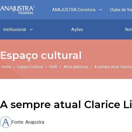
ANAJUSTRA Corretora
Clube de V
Institucional
Ações
Not
Espaço cultural
Home
/
Espaço Cultural
/
Perfil
/
Artes plásticas
/
A sempre atual Clarice
A sempre atual Clarice L
Fonte: Anajustra