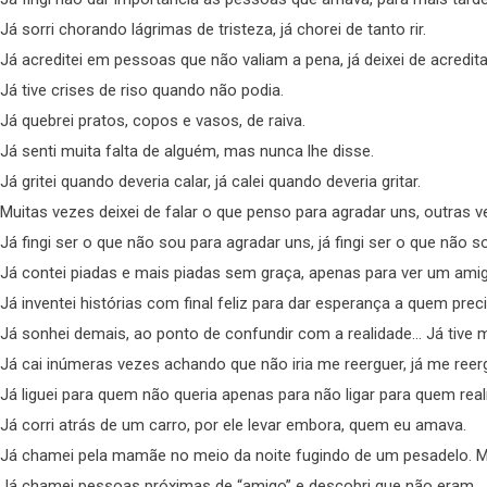
Já sorri chorando lágrimas de tristeza, já chorei de tanto rir.
Já acreditei em pessoas que não valiam a pena, já deixei de acredit
Já tive crises de riso quando não podia.
Já quebrei pratos, copos e vasos, de raiva.
Já senti muita falta de alguém, mas nunca lhe disse.
Já gritei quando deveria calar, já calei quando deveria gritar.
Muitas vezes deixei de falar o que penso para agradar uns, outras 
Já fingi ser o que não sou para agradar uns, já fingi ser o que não 
Já contei piadas e mais piadas sem graça, apenas para ver um amigo
Já inventei histórias com final feliz para dar esperança a quem prec
Já sonhei demais, ao ponto de confundir com a realidade… Já tive m
Já cai inúmeras vezes achando que não iria me reerguer, já me reer
Já liguei para quem não queria apenas para não ligar para quem rea
Já corri atrás de um carro, por ele levar embora, quem eu amava.
Já chamei pela mamãe no meio da noite fugindo de um pesadelo. Ma
Já chamei pessoas próximas de “amigo” e descobri que não eram…