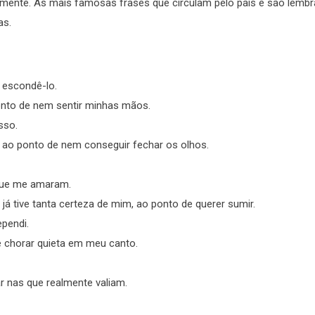
almente. As mais famosas frases que circulam pelo país e são lemb
as.
 escondê-lo.
onto de nem sentir minhas mãos.
sso.
z, ao ponto de nem conseguir fechar os olhos.
que me amaram.
já tive tanta certeza de mim, ao ponto de querer sumir.
ependi.
e chorar quieta em meu canto.
ar nas que realmente valiam.