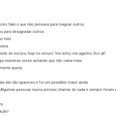
vezes falei o que não pensava para magoar outros.
sou para desagradar outros.
 feliz.
isava.
edo do escuro, hoje no escuro “me acho, me agacho, fico ali”.
gui inúmeras vezes achando que não cairia mais.
lmente queria.
s ela não apareceu e foi um pesadelo maior ainda.
 Algumas pessoas nunca precisei chamar de nada e sempre foram 
re.
ação!