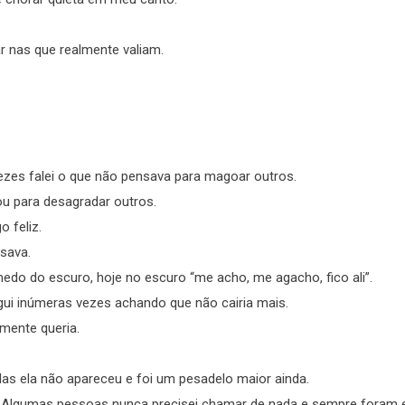
ar nas que realmente valiam.
vezes falei o que não pensava para magoar outros.
sou para desagradar outros.
 feliz.
isava.
edo do escuro, hoje no escuro “me acho, me agacho, fico ali”.
gui inúmeras vezes achando que não cairia mais.
lmente queria.
s ela não apareceu e foi um pesadelo maior ainda.
 Algumas pessoas nunca precisei chamar de nada e sempre foram 