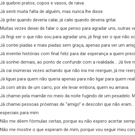
Já quebrei pratos, copos e vasos, de raiva.
Já senti muita falta de alguém, mas nunca lhe disse.
Já gritei quando deveria calar, já calei quando deveria gritar.
Muitas vezes deixei de falar o que penso para agradar uns, outras 
Já fingi ser o que não sou para agradar uns, já fingi ser o que não 
Já contei piadas e mais piadas sem graça, apenas para ver um amigo
Já inventei histórias com final feliz para dar esperança a quem prec
Já sonhei demais, ao ponto de confundir com a realidade… Já tive m
Já cai inúmeras vezes achando que não iria me reerguer, já me reer
Já liguei para quem não queria apenas para não ligar para quem rea
Já corri atrás de um carro, por ele levar embora, quem eu amava.
Já chamei pela mamãe no meio da noite fugindo de um pesadelo. Ma
Já chamei pessoas próximas de “amigo” e descobri que não eram…
especiais para mim.
Não me dêem fórmulas certas, porque eu não espero acertar semp
Não me mostre o que esperam de mim, porque vou seguir meu cor