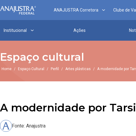
ANAJUSTRA Corretora
Clube de V
Institucional
Ações
Not
Espaço cultural
Home
/
Espaço Cultural
/
Perfil
/
Artes plásticas
/
A modernidade por Tar
A modernidade por Tarsi
Fonte: Anajustra