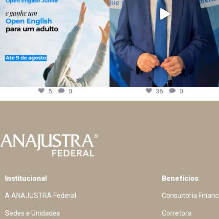
5
0
36
0
Institucional
Benefícios
A ANAJUSTRA Federal
Consultoria Financ
Sedes e Unidades
Corretora