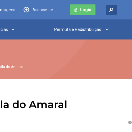
antagens
Associe-se
Login
ícias
Permuta e Redistribuição
sila do Amaral
la do Amaral