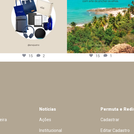
15
2
15
1
Notícias
Permuta e Redi
eira
Ações
Cadastrar
Institucional
Editar Cadastro