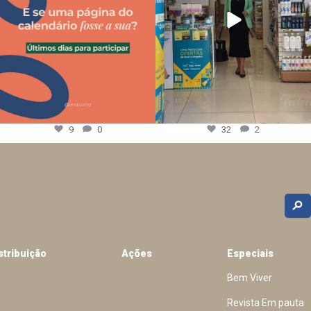
9
0
32
2
stribuição
Ações
Especiais
Bem Viver
Revista Em pauta